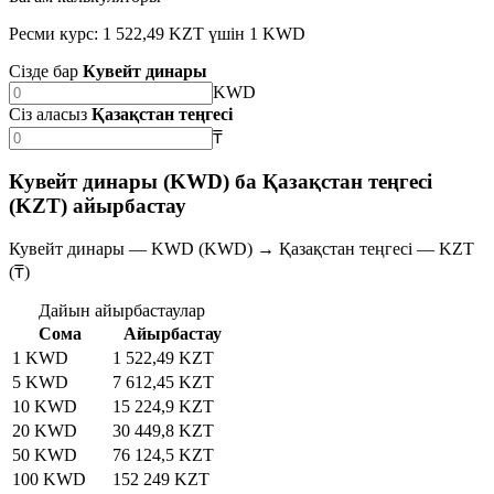
Ресми курс: 1 522,49 KZT үшін 1 KWD
Сізде бар
Кувейт динары
KWD
Сіз аласыз
Қазақстан теңгесі
₸
Кувейт динары (KWD) ба Қазақстан теңгесі
(KZT) айырбастау
Кувейт динары — KWD (KWD) → Қазақстан теңгесі — KZT
(₸)
Дайын айырбастаулар
Сома
Айырбастау
1 KWD
1 522,49 KZT
5 KWD
7 612,45 KZT
10 KWD
15 224,9 KZT
20 KWD
30 449,8 KZT
50 KWD
76 124,5 KZT
100 KWD
152 249 KZT