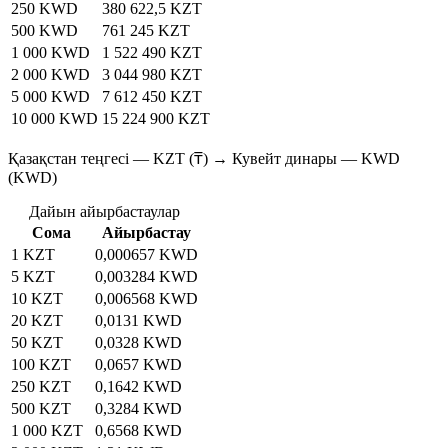
250 KWD
380 622,5 KZT
500 KWD
761 245 KZT
1 000 KWD
1 522 490 KZT
2 000 KWD
3 044 980 KZT
5 000 KWD
7 612 450 KZT
10 000 KWD
15 224 900 KZT
Қазақстан теңгесі — KZT (₸) → Кувейт динары — KWD
(KWD)
Дайын айырбастаулар
Сома
Айырбастау
1 KZT
0,000657 KWD
5 KZT
0,003284 KWD
10 KZT
0,006568 KWD
20 KZT
0,0131 KWD
50 KZT
0,0328 KWD
100 KZT
0,0657 KWD
250 KZT
0,1642 KWD
500 KZT
0,3284 KWD
1 000 KZT
0,6568 KWD