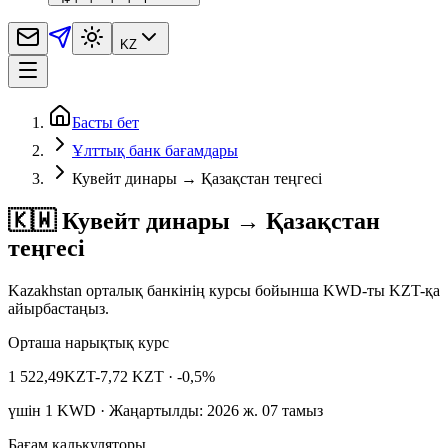
KZ
Басты бет
Ұлттық банк бағамдары
Кувейт динары → Қазақстан теңгесі
🇰🇼 Кувейт динары → Қазақстан
теңгесі
Kazakhstan орталық банкінің курсы бойынша KWD-ты KZT-қа
айырбастаңыз.
Орташа нарықтық курс
1 522,49
KZT
-7,72 KZT
· -0,5%
үшін
1
KWD
· Жаңартылды: 2026 ж. 07 тамыз
Бағам калькуляторы