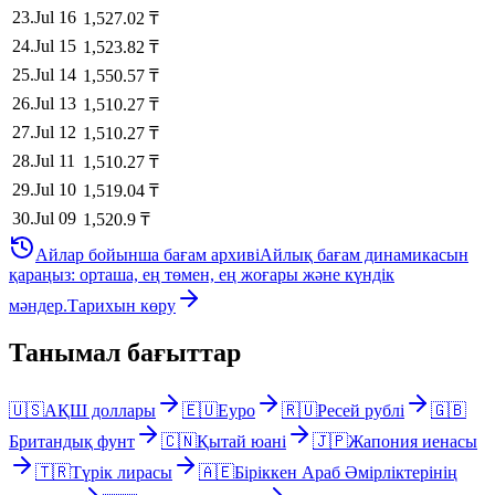
23
.
Jul 16
1,527.02
₸
24
.
Jul 15
1,523.82
₸
25
.
Jul 14
1,550.57
₸
26
.
Jul 13
1,510.27
₸
27
.
Jul 12
1,510.27
₸
28
.
Jul 11
1,510.27
₸
29
.
Jul 10
1,519.04
₸
30
.
Jul 09
1,520.9
₸
Айлар бойынша бағам архиві
Айлық бағам динамикасын
қараңыз: орташа, ең төмен, ең жоғары және күндік
мәндер.
Тарихын көру
Танымал бағыттар
🇺🇸
АҚШ доллары
🇪🇺
Еуро
🇷🇺
Ресей рублі
🇬🇧
Британдық фунт
🇨🇳
Қытай юані
🇯🇵
Жапония иенасы
🇹🇷
Түрік лирасы
🇦🇪
Біріккен Араб Әмірліктерінің