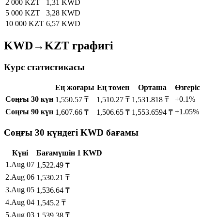
2 000 KZT
1,31 KWD
5 000 KZT
3,28 KWD
10 000 KZT
6,57 KWD
KWD→KZT графигі
Курс статистикасы
Ең жоғары
Ең төмен
Орташа
Өзгеріс
Соңғы 30 күн
+0.1%
1,550.57 ₸
1,510.27 ₸
1,531.818 ₸
Соңғы 90 күн
+1.05%
1,607.66 ₸
1,506.65 ₸
1,553.6594 ₸
Соңғы 30 күндегі KWD бағамы
Күні
Бағам
үшін
1
KWD
1
.
Aug 07
1,522.49
₸
2
.
Aug 06
1,530.21
₸
3
.
Aug 05
1,536.64
₸
4
.
Aug 04
1,545.2
₸
5
.
Aug 03
1,539.38
₸