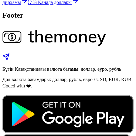
дирхамы
🇨🇦
Канада доллары
Footer
Бүгін Қазақстандағы валюта бағамы: доллар, еуро, рубль
Дәл валюта бағамдары: доллар, рубль, евро / USD, EUR, RUB.
Coded with ❤️.