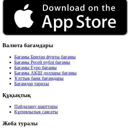
Валюта бағамдары
Бағамы Британ фунты бағамы
Бағамы Ресей рублі бағамы
Бағамы Еуро бағамы
Бағамы АҚШ доллары бағамы
Ұлттық банк бағамдары
Бағамдар тарихы
Құқықтық
Пайдалану шарттары
Құпиялылық саясаты
Жоба туралы