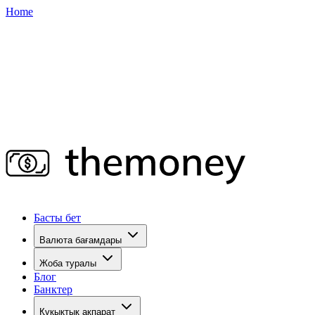
Home
Басты бет
Валюта бағамдары
Жоба туралы
Блог
Банктер
Құқықтық ақпарат