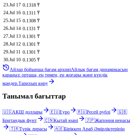
23
.
Jul 17
0.1318
₸
24
.
Jul 16
0.1311
₸
25
.
Jul 15
0.1308
₸
26
.
Jul 14
0.1331
₸
27
.
Jul 13
0.1301
₸
28
.
Jul 12
0.1301
₸
29
.
Jul 11
0.1301
₸
30
.
Jul 10
0.1305
₸
Айлар бойынша бағам архиві
Айлық бағам динамикасын
қараңыз: орташа, ең төмен, ең жоғары және күндік
мәндер.
Тарихын көру
Танымал бағыттар
🇺🇸
АҚШ доллары
🇪🇺
Еуро
🇷🇺
Ресей рублі
🇬🇧
Британдық фунт
🇨🇳
Қытай юані
🇯🇵
Жапония иенасы
🇹🇷
Түрік лирасы
🇦🇪
Біріккен Араб Әмірліктерінің