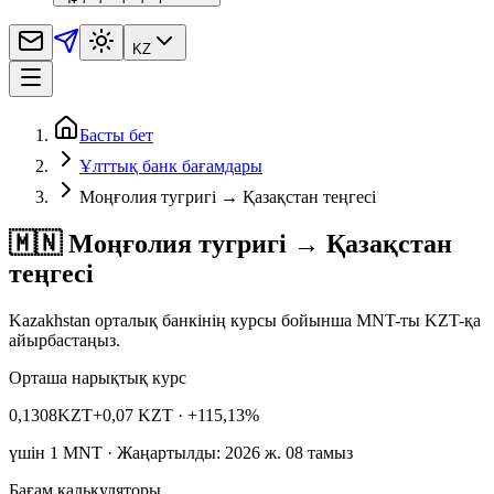
KZ
Басты бет
Ұлттық банк бағамдары
Моңғолия тугригі → Қазақстан теңгесі
🇲🇳 Моңғолия тугригі → Қазақстан
теңгесі
Kazakhstan орталық банкінің курсы бойынша MNT-ты KZT-қа
айырбастаңыз.
Орташа нарықтық курс
0,1308
KZT
+0,07 KZT
· +115,13%
үшін
1
MNT
· Жаңартылды: 2026 ж. 08 тамыз
Бағам калькуляторы