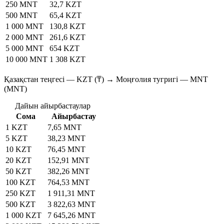
250 MNT
32,7 KZT
500 MNT
65,4 KZT
1 000 MNT
130,8 KZT
2 000 MNT
261,6 KZT
5 000 MNT
654 KZT
10 000 MNT
1 308 KZT
Қазақстан теңгесі — KZT (₸) → Моңғолия тугригі — MNT
(MNT)
Дайын айырбастаулар
Сома
Айырбастау
1 KZT
7,65 MNT
5 KZT
38,23 MNT
10 KZT
76,45 MNT
20 KZT
152,91 MNT
50 KZT
382,26 MNT
100 KZT
764,53 MNT
250 KZT
1 911,31 MNT
500 KZT
3 822,63 MNT
1 000 KZT
7 645,26 MNT