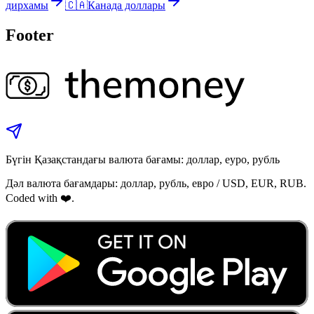
дирхамы
🇨🇦
Канада доллары
Footer
Бүгін Қазақстандағы валюта бағамы: доллар, еуро, рубль
Дәл валюта бағамдары: доллар, рубль, евро / USD, EUR, RUB.
Coded with ❤️.