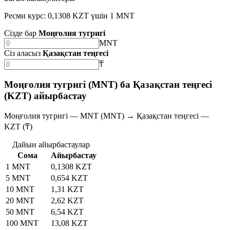
Ресми курс: 0,1308 KZT үшін 1 MNT
Сізде бар
Моңғолия тугригі
MNT
Сіз аласыз
Қазақстан теңгесі
₸
Моңғолия тугригі (MNT) ба Қазақстан теңгесі
(KZT) айырбастау
Моңғолия тугригі — MNT (MNT) → Қазақстан теңгесі —
KZT (₸)
Дайын айырбастаулар
Сома
Айырбастау
1 MNT
0,1308 KZT
5 MNT
0,654 KZT
10 MNT
1,31 KZT
20 MNT
2,62 KZT
50 MNT
6,54 KZT
100 MNT
13,08 KZT