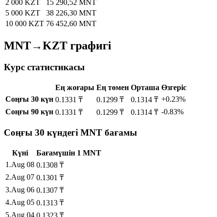
2 000 KZT
15 290,52 MNT
5 000 KZT
38 226,30 MNT
10 000 KZT
76 452,60 MNT
MNT→KZT графигі
Курс статистикасы
Ең жоғары
Ең төмен
Орташа
Өзгеріс
Соңғы 30 күн
+0.23%
0.1331 ₸
0.1299 ₸
0.1314 ₸
Соңғы 90 күн
-0.83%
0.1331 ₸
0.1299 ₸
0.1314 ₸
Соңғы 30 күндегі MNT бағамы
Күні
Бағам
үшін
1
MNT
1
.
Aug 08
0.1308
₸
2
.
Aug 07
0.1301
₸
3
.
Aug 06
0.1307
₸
4
.
Aug 05
0.1313
₸
5
.
Aug 04
0.1323
₸