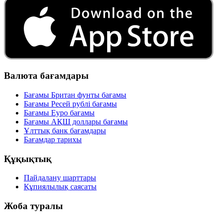
Валюта бағамдары
Бағамы Британ фунты бағамы
Бағамы Ресей рублі бағамы
Бағамы Еуро бағамы
Бағамы АҚШ доллары бағамы
Ұлттық банк бағамдары
Бағамдар тарихы
Құқықтық
Пайдалану шарттары
Құпиялылық саясаты
Жоба туралы