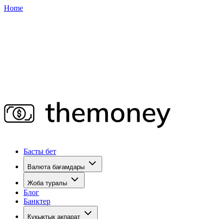
Home
Басты бет
Валюта бағамдары
Жоба туралы
Блог
Банктер
Құқықтық ақпарат