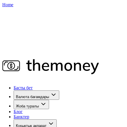
Home
Басты бет
Валюта бағамдары
Жоба туралы
Блог
Банктер
Құқықтық ақпарат