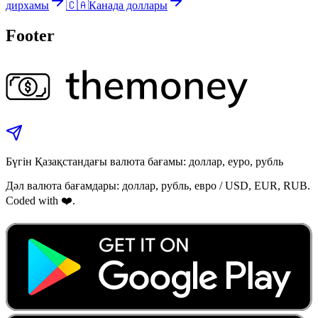
дирхамы
🇨🇦
Канада доллары
Footer
Бүгін Қазақстандағы валюта бағамы: доллар, еуро, рубль
Дәл валюта бағамдары: доллар, рубль, евро / USD, EUR, RUB.
Coded with ❤️.