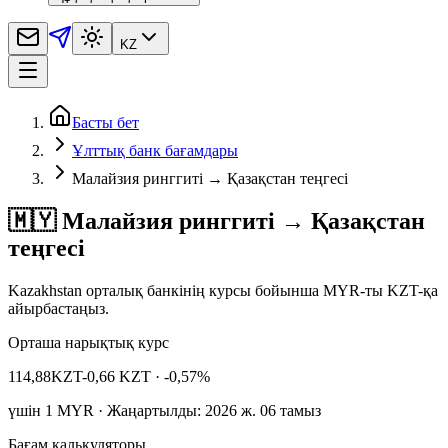
KZ
Басты бет
Ұлттық банк бағамдары
Малайзия ринггиті → Қазақстан теңгесі
🇲🇾 Малайзия ринггиті → Қазақстан
теңгесі
Kazakhstan орталық банкінің курсы бойынша MYR-ты KZT-қа
айырбастаңыз.
Орташа нарықтық курс
114,88
KZT
-0,66 KZT
· -0,57%
үшін
1
MYR
· Жаңартылды: 2026 ж. 06 тамыз
Бағам калькуляторы