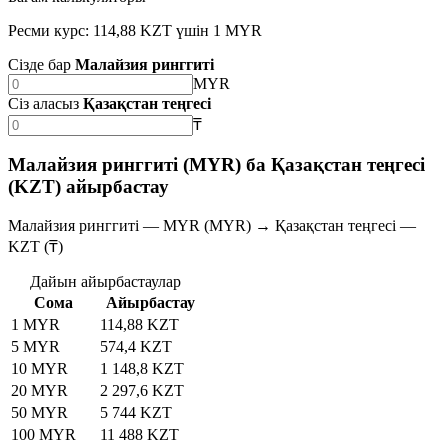
Ресми курс: 114,88 KZT үшін 1 MYR
Сізде бар
Малайзия ринггиті
MYR
Сіз аласыз
Қазақстан теңгесі
₸
Малайзия ринггиті (MYR) ба Қазақстан теңгесі
(KZT) айырбастау
Малайзия ринггиті — MYR (MYR) → Қазақстан теңгесі —
KZT (₸)
Дайын айырбастаулар
Сома
Айырбастау
1 MYR
114,88 KZT
5 MYR
574,4 KZT
10 MYR
1 148,8 KZT
20 MYR
2 297,6 KZT
50 MYR
5 744 KZT
100 MYR
11 488 KZT