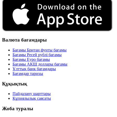
Валюта бағамдары
Бағамы Британ фунты бағамы
Бағамы Ресей рублі бағамы
Бағамы Еуро бағамы
Бағамы АҚШ доллары бағамы
Ұлттық банк бағамдары
Бағамдар тарихы
Құқықтық
Пайдалану шарттары
Құпиялылық саясаты
Жоба туралы