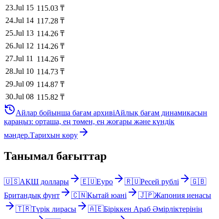
23
.
Jul 15
115.03
₸
24
.
Jul 14
117.28
₸
25
.
Jul 13
114.26
₸
26
.
Jul 12
114.26
₸
27
.
Jul 11
114.26
₸
28
.
Jul 10
114.73
₸
29
.
Jul 09
114.87
₸
30
.
Jul 08
115.82
₸
Айлар бойынша бағам архиві
Айлық бағам динамикасын
қараңыз: орташа, ең төмен, ең жоғары және күндік
мәндер.
Тарихын көру
Танымал бағыттар
🇺🇸
АҚШ доллары
🇪🇺
Еуро
🇷🇺
Ресей рублі
🇬🇧
Британдық фунт
🇨🇳
Қытай юані
🇯🇵
Жапония иенасы
🇹🇷
Түрік лирасы
🇦🇪
Біріккен Араб Әмірліктерінің