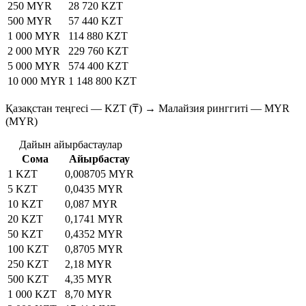
250 MYR
28 720 KZT
500 MYR
57 440 KZT
1 000 MYR
114 880 KZT
2 000 MYR
229 760 KZT
5 000 MYR
574 400 KZT
10 000 MYR
1 148 800 KZT
Қазақстан теңгесі — KZT (₸) → Малайзия ринггиті — MYR
(MYR)
Дайын айырбастаулар
Сома
Айырбастау
1 KZT
0,008705 MYR
5 KZT
0,0435 MYR
10 KZT
0,087 MYR
20 KZT
0,1741 MYR
50 KZT
0,4352 MYR
100 KZT
0,8705 MYR
250 KZT
2,18 MYR
500 KZT
4,35 MYR
1 000 KZT
8,70 MYR