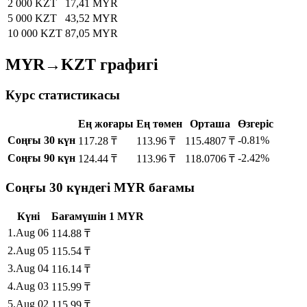
2 000 KZT
17,41 MYR
5 000 KZT
43,52 MYR
10 000 KZT
87,05 MYR
MYR→KZT графигі
Курс статистикасы
Ең жоғары
Ең төмен
Орташа
Өзгеріс
Соңғы 30 күн
-0.81%
117.28 ₸
113.96 ₸
115.4807 ₸
Соңғы 90 күн
-2.42%
124.44 ₸
113.96 ₸
118.0706 ₸
Соңғы 30 күндегі MYR бағамы
Күні
Бағам
үшін
1
MYR
1
.
Aug 06
114.88
₸
2
.
Aug 05
115.54
₸
3
.
Aug 04
116.14
₸
4
.
Aug 03
115.99
₸
5
.
Aug 02
115.99
₸