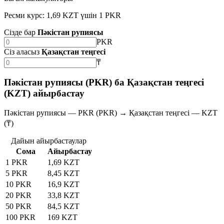
Ресми курс: 1,69 KZT үшін 1 PKR
Сізде бар
Пәкістан рупиясы
PKR
Сіз аласыз
Қазақстан теңгесі
₸
Пәкістан рупиясы (PKR) ба Қазақстан теңгесі
(KZT) айырбастау
Пәкістан рупиясы — PKR (PKR) → Қазақстан теңгесі — KZT
(₸)
Дайын айырбастаулар
Сома
Айырбастау
1 PKR
1,69 KZT
5 PKR
8,45 KZT
10 PKR
16,9 KZT
20 PKR
33,8 KZT
50 PKR
84,5 KZT
100 PKR
169 KZT