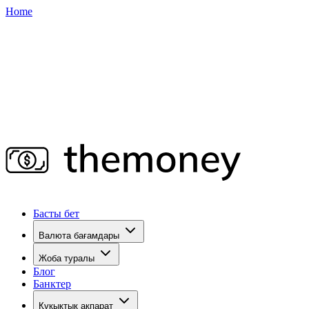
Home
Басты бет
Валюта бағамдары
Жоба туралы
Блог
Банктер
Құқықтық ақпарат