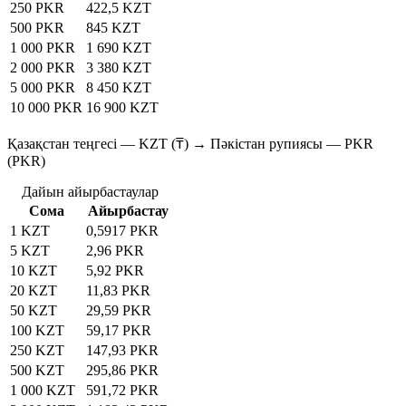
250 PKR
422,5 KZT
500 PKR
845 KZT
1 000 PKR
1 690 KZT
2 000 PKR
3 380 KZT
5 000 PKR
8 450 KZT
10 000 PKR
16 900 KZT
Қазақстан теңгесі — KZT (₸) → Пәкістан рупиясы — PKR
(PKR)
Дайын айырбастаулар
Сома
Айырбастау
1 KZT
0,5917 PKR
5 KZT
2,96 PKR
10 KZT
5,92 PKR
20 KZT
11,83 PKR
50 KZT
29,59 PKR
100 KZT
59,17 PKR
250 KZT
147,93 PKR
500 KZT
295,86 PKR
1 000 KZT
591,72 PKR