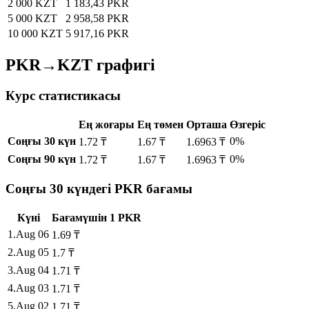
2 000 KZT
1 183,43 PKR
5 000 KZT
2 958,58 PKR
10 000 KZT
5 917,16 PKR
PKR→KZT графигі
Курс статистикасы
Ең жоғары
Ең төмен
Орташа
Өзгеріс
Соңғы 30 күн
0%
1.72 ₸
1.67 ₸
1.6963 ₸
Соңғы 90 күн
0%
1.72 ₸
1.67 ₸
1.6963 ₸
Соңғы 30 күндегі PKR бағамы
Күні
Бағам
үшін
1
PKR
1
.
Aug 06
1.69
₸
2
.
Aug 05
1.7
₸
3
.
Aug 04
1.71
₸
4
.
Aug 03
1.71
₸
5
.
Aug 02
1.71
₸