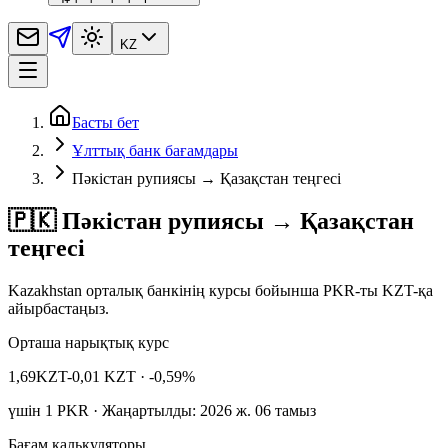
KZ
Басты бет
Ұлттық банк бағамдары
Пәкістан рупиясы → Қазақстан теңгесі
🇵🇰 Пәкістан рупиясы → Қазақстан
теңгесі
Kazakhstan орталық банкінің курсы бойынша PKR-ты KZT-қа
айырбастаңыз.
Орташа нарықтық курс
1,69
KZT
-0,01 KZT
· -0,59%
үшін
1
PKR
· Жаңартылды: 2026 ж. 06 тамыз
Бағам калькуляторы