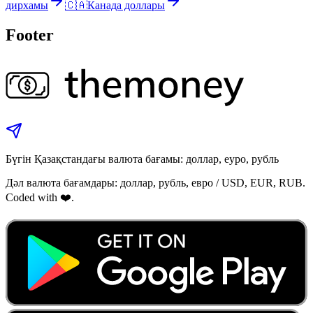
дирхамы
🇨🇦
Канада доллары
Footer
Бүгін Қазақстандағы валюта бағамы: доллар, еуро, рубль
Дәл валюта бағамдары: доллар, рубль, евро / USD, EUR, RUB.
Coded with ❤️.