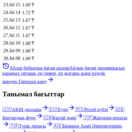
23
.
Jul 15
1.69
₸
24
.
Jul 14
1.72
₸
25
.
Jul 13
1.67
₸
26
.
Jul 12
1.67
₸
27
.
Jul 11
1.67
₸
28
.
Jul 10
1.68
₸
29
.
Jul 09
1.68
₸
30
.
Jul 08
1.69
₸
Айлар бойынша бағам архиві
Айлық бағам динамикасын
қараңыз: орташа, ең төмен, ең жоғары және күндік
мәндер.
Тарихын көру
Танымал бағыттар
🇺🇸
АҚШ доллары
🇪🇺
Еуро
🇷🇺
Ресей рублі
🇬🇧
Британдық фунт
🇨🇳
Қытай юані
🇯🇵
Жапония иенасы
🇹🇷
Түрік лирасы
🇦🇪
Біріккен Араб Әмірліктерінің