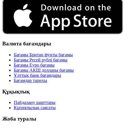
Валюта бағамдары
Бағамы Британ фунты бағамы
Бағамы Ресей рублі бағамы
Бағамы Еуро бағамы
Бағамы АҚШ доллары бағамы
Ұлттық банк бағамдары
Бағамдар тарихы
Құқықтық
Пайдалану шарттары
Құпиялылық саясаты
Жоба туралы