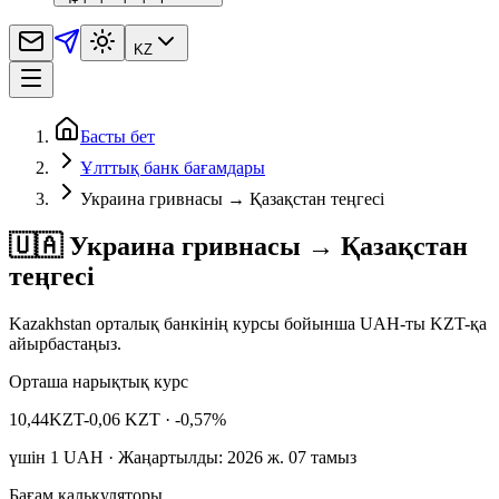
KZ
Басты бет
Ұлттық банк бағамдары
Украина гривнасы → Қазақстан теңгесі
🇺🇦 Украина гривнасы → Қазақстан
теңгесі
Kazakhstan орталық банкінің курсы бойынша UAH-ты KZT-қа
айырбастаңыз.
Орташа нарықтық курс
10,44
KZT
-0,06 KZT
· -0,57%
үшін
1
UAH
· Жаңартылды: 2026 ж. 07 тамыз
Бағам калькуляторы