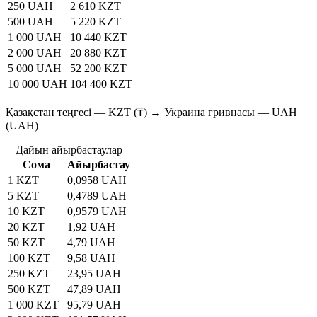
250 UAH
2 610 KZT
500 UAH
5 220 KZT
1 000 UAH
10 440 KZT
2 000 UAH
20 880 KZT
5 000 UAH
52 200 KZT
10 000 UAH
104 400 KZT
Қазақстан теңгесі — KZT (₸) → Украина гривнасы — UAH
(UAH)
Дайын айырбастаулар
Сома
Айырбастау
1 KZT
0,0958 UAH
5 KZT
0,4789 UAH
10 KZT
0,9579 UAH
20 KZT
1,92 UAH
50 KZT
4,79 UAH
100 KZT
9,58 UAH
250 KZT
23,95 UAH
500 KZT
47,89 UAH
1 000 KZT
95,79 UAH