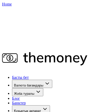
Home
Басты бет
Валюта бағамдары
Жоба туралы
Блог
Банктер
Құқықтық ақпарат