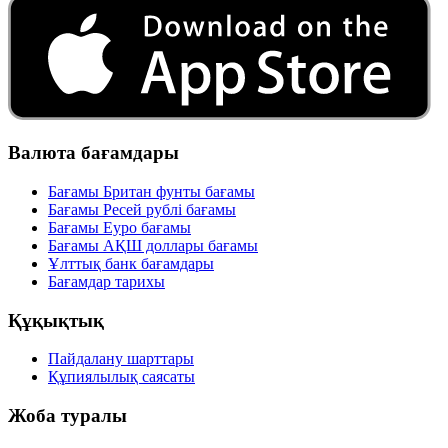
Валюта бағамдары
Бағамы Британ фунты бағамы
Бағамы Ресей рублі бағамы
Бағамы Еуро бағамы
Бағамы АҚШ доллары бағамы
Ұлттық банк бағамдары
Бағамдар тарихы
Құқықтық
Пайдалану шарттары
Құпиялылық саясаты
Жоба туралы