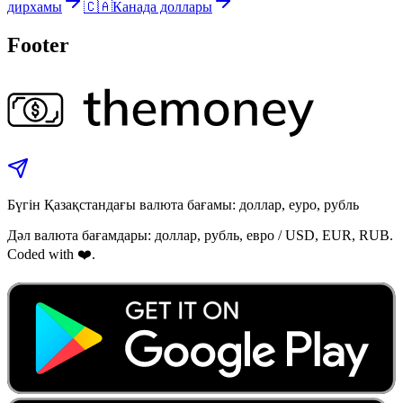
дирхамы
🇨🇦
Канада доллары
Footer
Бүгін Қазақстандағы валюта бағамы: доллар, еуро, рубль
Дәл валюта бағамдары: доллар, рубль, евро / USD, EUR, RUB.
Coded with ❤️.