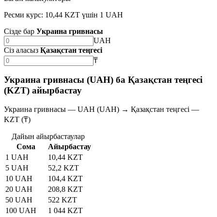
Ресми курс: 10,44 KZT үшін 1 UAH
Сізде бар
Украина гривнасы
UAH
Сіз аласыз
Қазақстан теңгесі
₸
Украина гривнасы (UAH) ба Қазақстан теңгесі
(KZT) айырбастау
Украина гривнасы — UAH (UAH) → Қазақстан теңгесі —
KZT (₸)
Дайын айырбастаулар
Сома
Айырбастау
1 UAH
10,44 KZT
5 UAH
52,2 KZT
10 UAH
104,4 KZT
20 UAH
208,8 KZT
50 UAH
522 KZT
100 UAH
1 044 KZT