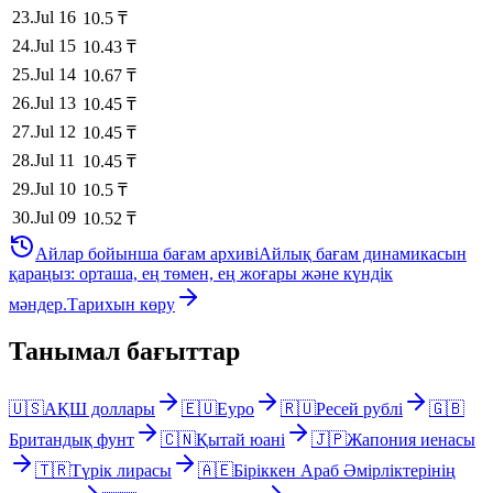
23
.
Jul 16
10.5
₸
24
.
Jul 15
10.43
₸
25
.
Jul 14
10.67
₸
26
.
Jul 13
10.45
₸
27
.
Jul 12
10.45
₸
28
.
Jul 11
10.45
₸
29
.
Jul 10
10.5
₸
30
.
Jul 09
10.52
₸
Айлар бойынша бағам архиві
Айлық бағам динамикасын
қараңыз: орташа, ең төмен, ең жоғары және күндік
мәндер.
Тарихын көру
Танымал бағыттар
🇺🇸
АҚШ доллары
🇪🇺
Еуро
🇷🇺
Ресей рублі
🇬🇧
Британдық фунт
🇨🇳
Қытай юані
🇯🇵
Жапония иенасы
🇹🇷
Түрік лирасы
🇦🇪
Біріккен Араб Әмірліктерінің