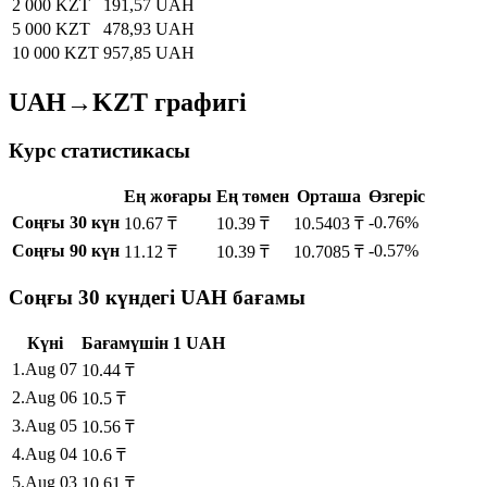
2 000 KZT
191,57 UAH
5 000 KZT
478,93 UAH
10 000 KZT
957,85 UAH
UAH→KZT графигі
Курс статистикасы
Ең жоғары
Ең төмен
Орташа
Өзгеріс
Соңғы 30 күн
-0.76%
10.67 ₸
10.39 ₸
10.5403 ₸
Соңғы 90 күн
-0.57%
11.12 ₸
10.39 ₸
10.7085 ₸
Соңғы 30 күндегі UAH бағамы
Күні
Бағам
үшін
1
UAH
1
.
Aug 07
10.44
₸
2
.
Aug 06
10.5
₸
3
.
Aug 05
10.56
₸
4
.
Aug 04
10.6
₸
5
.
Aug 03
10.61
₸