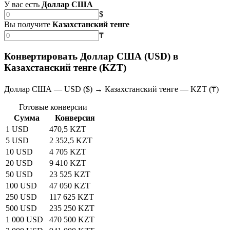
У вас есть
Доллар США
$
Вы получите
Казахстанский тенге
₸
Конвертировать Доллар США (USD) в
Казахстанский тенге (KZT)
Доллар США — USD ($) → Казахстанский тенге — KZT (₸)
Готовые конверсии
Сумма
Конверсия
1 USD
470,5 KZT
5 USD
2 352,5 KZT
10 USD
4 705 KZT
20 USD
9 410 KZT
50 USD
23 525 KZT
100 USD
47 050 KZT
250 USD
117 625 KZT
500 USD
235 250 KZT
1 000 USD
470 500 KZT