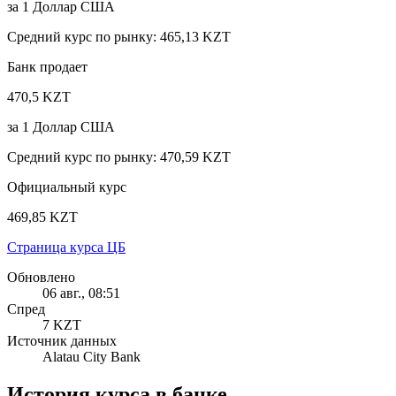
за
1
Доллар США
Средний курс по рынку
:
465,13 KZT
Банк продает
470,5 KZT
за
1
Доллар США
Средний курс по рынку
:
470,59 KZT
Официальный курс
469,85 KZT
Страница курса ЦБ
Обновлено
06 авг., 08:51
Спред
7 KZT
Источник данных
Alatau City Bank
История курса в банке