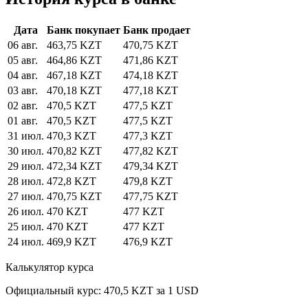
Дата
Банк покупает
Банк продает
06 авг.
463,75 KZT
470,75 KZT
05 авг.
464,86 KZT
471,86 KZT
04 авг.
467,18 KZT
474,18 KZT
03 авг.
470,18 KZT
477,18 KZT
02 авг.
470,5 KZT
477,5 KZT
01 авг.
470,5 KZT
477,5 KZT
31 июл.
470,3 KZT
477,3 KZT
30 июл.
470,82 KZT
477,82 KZT
29 июл.
472,34 KZT
479,34 KZT
28 июл.
472,8 KZT
479,8 KZT
27 июл.
470,75 KZT
477,75 KZT
26 июл.
470 KZT
477 KZT
25 июл.
470 KZT
477 KZT
24 июл.
469,9 KZT
476,9 KZT
Калькулятор курса
Официальный курс: 470,5 KZT за 1 USD