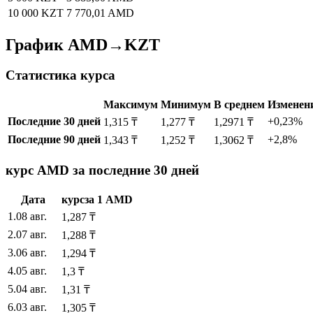
10 000 KZT
7 770,01 AMD
График AMD→KZT
Статистика курса
Максимум
Минимум
В среднем
Изменен
Последние 30 дней
+0,23%
1,315 ₸
1,277 ₸
1,2971 ₸
Последние 90 дней
+2,8%
1,343 ₸
1,252 ₸
1,3062 ₸
курс AMD за последние 30 дней
Дата
курс
за
1
AMD
1
.
08 авг.
1,287
₸
2
.
07 авг.
1,288
₸
3
.
06 авг.
1,294
₸
4
.
05 авг.
1,3
₸
5
.
04 авг.
1,31
₸
6
.
03 авг.
1,305
₸