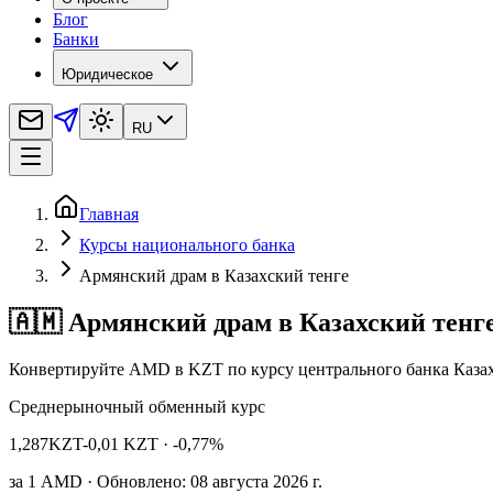
Блог
Банки
Юридическое
RU
Главная
Курсы национального банка
Армянский драм в Казахский тенге
🇦🇲 Армянский драм в Казахский тенг
Конвертируйте AMD в KZT по курсу центрального банка Казах
Среднерыночный обменный курс
1,287
KZT
-0,01 KZT
· -0,77%
за
1
AMD
· Обновлено: 08 августа 2026 г.