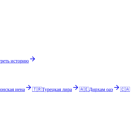
реть историю
онская иена
🇹🇷
Турецкая лира
🇦🇪
Дирхам оаэ
🇨🇦