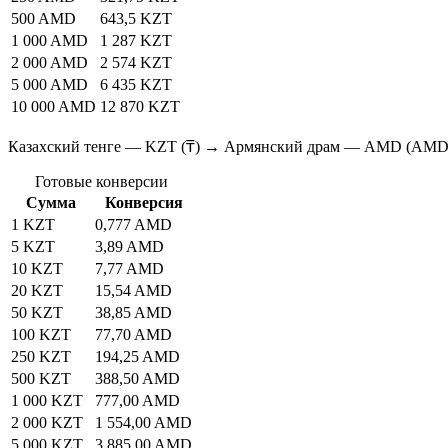
500 AMD
643,5 KZT
1 000 AMD
1 287 KZT
2 000 AMD
2 574 KZT
5 000 AMD
6 435 KZT
10 000 AMD
12 870 KZT
Казахский тенге — KZT (₸) → Армянский драм — AMD (AMD
Готовые конверсии
Сумма
Конверсия
1 KZT
0,777 AMD
5 KZT
3,89 AMD
10 KZT
7,77 AMD
20 KZT
15,54 AMD
50 KZT
38,85 AMD
100 KZT
77,70 AMD
250 KZT
194,25 AMD
500 KZT
388,50 AMD
1 000 KZT
777,00 AMD
2 000 KZT
1 554,00 AMD
5 000 KZT
3 885,00 AMD