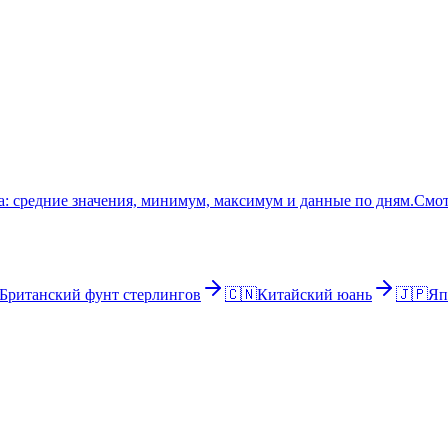
: средние значения, минимум, максимум и данные по дням.
Смот
Британский фунт стерлингов
🇨🇳
Китайский юань
🇯🇵
Яп