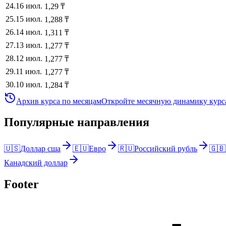
24
.
16 июл.
1,29
₸
25
.
15 июл.
1,288
₸
26
.
14 июл.
1,311
₸
27
.
13 июл.
1,277
₸
28
.
12 июл.
1,277
₸
29
.
11 июл.
1,277
₸
30
.
10 июл.
1,284
₸
Архив курса по месяцам
Откройте месячную динамику курса
Популярные направления
🇺🇸
Доллар сша
🇪🇺
Евро
🇷🇺
Российский рубль
🇬🇧
Канадский доллар
Footer