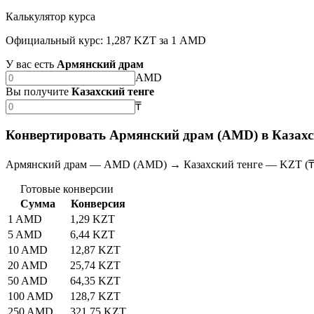
Калькулятор курса
Официальный курс: 1,287 KZT за 1 AMD
У вас есть
Армянский драм
AMD
Вы получите
Казахский тенге
₸
Конвертировать Армянский драм (AMD) в Казахс
Армянский драм — AMD (AMD) → Казахский тенге — KZT (₸
Готовые конверсии
Сумма
Конверсия
1 AMD
1,29 KZT
5 AMD
6,44 KZT
10 AMD
12,87 KZT
20 AMD
25,74 KZT
50 AMD
64,35 KZT
100 AMD
128,7 KZT
250 AMD
321,75 KZT