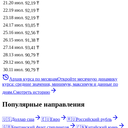
21
.
20 июл.
92,19
₸
22
.
19 июл.
92,19
₸
23
.
18 июл.
92,19
₸
24
.
17 июл.
93,05
₸
25
.
16 июл.
92,56
₸
26
.
15 июл.
91,38
₸
27
.
14 июл.
93,41
₸
28
.
13 июл.
90,79
₸
29
.
12 июл.
90,79
₸
30
.
11 июл.
90,79
₸
Архив курса по месяцам
Откройте месячную динамику
курса: средние значения, минимум, максимум и данные по
дням.
Смотреть историю
Популярные направления
🇺🇸
Доллар сша
🇪🇺
Евро
🇷🇺
Российский рубль
🇬🇧
Британский фунт стерлингов
🇨🇳
Китайский юань