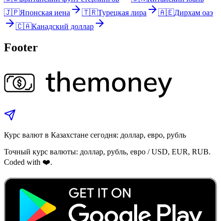
🇯🇵
Японская иена
🇹🇷
Турецкая лира
🇦🇪
Дирхам оаэ
🇨🇦
Канадский доллар
Footer
Курс валют в Казахстане сегодня: доллар, евро, рубль
Точный курс валюты: доллар, рубль, евро / USD, EUR, RUB.
Coded with ❤️.