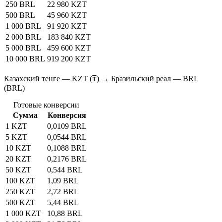
250 BRL
22 980 KZT
500 BRL
45 960 KZT
1 000 BRL
91 920 KZT
2 000 BRL
183 840 KZT
5 000 BRL
459 600 KZT
10 000 BRL
919 200 KZT
Казахский тенге — KZT (₸) → Бразильский реал — BRL
(BRL)
Готовые конверсии
Сумма
Конверсия
1 KZT
0,0109 BRL
5 KZT
0,0544 BRL
10 KZT
0,1088 BRL
20 KZT
0,2176 BRL
50 KZT
0,544 BRL
100 KZT
1,09 BRL
250 KZT
2,72 BRL
500 KZT
5,44 BRL
1 000 KZT
10,88 BRL