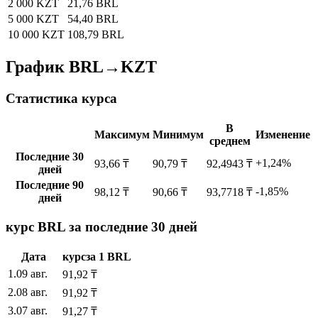
2 000 KZT
21,76 BRL
5 000 KZT
54,40 BRL
10 000 KZT
108,79 BRL
График BRL→KZT
Статистика курса
В
Максимум
Минимум
Изменение
среднем
Последние 30
+1,24%
93,66 ₸
90,79 ₸
92,4943 ₸
дней
Последние 90
-1,85%
98,12 ₸
90,66 ₸
93,7718 ₸
дней
курс BRL за последние 30 дней
Дата
курс
за
1
BRL
1
.
09 авг.
91,92
₸
2
.
08 авг.
91,92
₸
3
.
07 авг.
91,27
₸