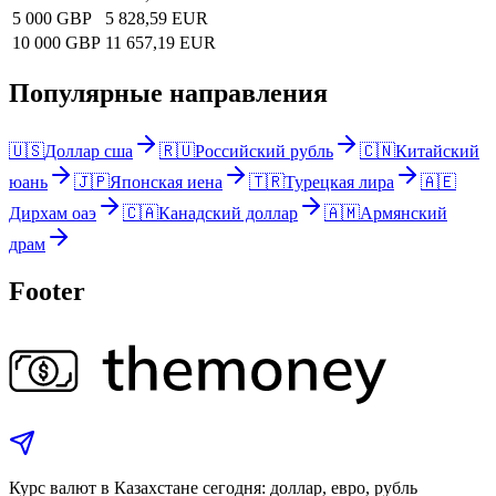
5 000 GBP
5 828,59 EUR
10 000 GBP
11 657,19 EUR
Популярные направления
🇺🇸
Доллар сша
🇷🇺
Российский рубль
🇨🇳
Китайский
юань
🇯🇵
Японская иена
🇹🇷
Турецкая лира
🇦🇪
Дирхам оаэ
🇨🇦
Канадский доллар
🇦🇲
Армянский
драм
Footer
Курс валют в Казахстане сегодня: доллар, евро, рубль