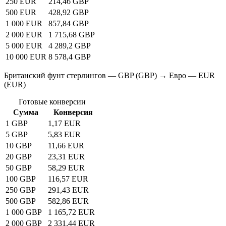
250 EUR
214,46 GBP
500 EUR
428,92 GBP
1 000 EUR
857,84 GBP
2 000 EUR
1 715,68 GBP
5 000 EUR
4 289,2 GBP
10 000 EUR
8 578,4 GBP
Британский фунт стерлингов — GBP (GBP) → Евро — EUR
(EUR)
Готовые конверсии
Сумма
Конверсия
1 GBP
1,17 EUR
5 GBP
5,83 EUR
10 GBP
11,66 EUR
20 GBP
23,31 EUR
50 GBP
58,29 EUR
100 GBP
116,57 EUR
250 GBP
291,43 EUR
500 GBP
582,86 EUR
1 000 GBP
1 165,72 EUR
2 000 GBP
2 331,44 EUR