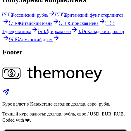
🇷🇺
Российский рубль
🇬🇧
Британский фунт стерлингов
🇨🇳
Китайский юань
🇯🇵
Японская иена
🇹🇷
Турецкая лира
🇦🇪
Дирхам оаэ
🇨🇦
Канадский доллар
🇦🇲
Армянский драм
Footer
Курс валют в Казахстане сегодня: доллар, евро, рубль
Точный курс валюты: доллар, рубль, евро / USD, EUR, RUB.
Coded with ❤️.