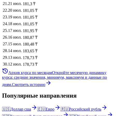
21
.
21 июл.
181,3
₸
22
.
20 июл.
181,05
₸
23
.
19 июл.
181,05
₸
24
.
18 июл.
181,05
₸
25
.
17 июл.
181,95
₸
26
.
16 июл.
180,87
₸
27
.
15 июл.
180,48
₸
28
.
14 июл.
183,65
₸
29
.
13 июл.
178,73
₸
30
.
12 июл.
178,73
₸
Архив курса по месяцам
Откройте месячную динамику
курса: средние значения, минимум, максимум и данные по
дням.
Смотреть историю
Популярные направления
🇺🇸
Доллар сша
🇪🇺
Евро
🇷🇺
Российский рубль