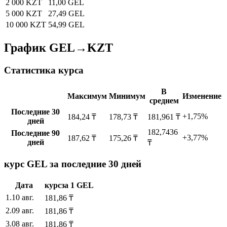
2 000 KZT
11,00 GEL
5 000 KZT
27,49 GEL
10 000 KZT
54,99 GEL
График GEL→KZT
Статистика курса
В
Максимум
Минимум
Изменение
среднем
Последние 30
+1,75%
184,24 ₸
178,73 ₸
181,961 ₸
дней
182,7436
Последние 90
+3,77%
187,62 ₸
175,26 ₸
дней
₸
курс GEL за последние 30 дней
Дата
курс
за
1
GEL
1
.
10 авг.
181,86
₸
2
.
09 авг.
181,86
₸
3
.
08 авг.
181,86
₸