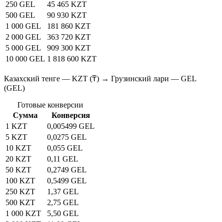
250 GEL
45 465 KZT
500 GEL
90 930 KZT
1 000 GEL
181 860 KZT
2 000 GEL
363 720 KZT
5 000 GEL
909 300 KZT
10 000 GEL
1 818 600 KZT
Казахский тенге — KZT (₸) → Грузинский лари — GEL
(GEL)
Готовые конверсии
Сумма
Конверсия
1 KZT
0,005499 GEL
5 KZT
0,0275 GEL
10 KZT
0,055 GEL
20 KZT
0,11 GEL
50 KZT
0,2749 GEL
100 KZT
0,5499 GEL
250 KZT
1,37 GEL
500 KZT
2,75 GEL
1 000 KZT
5,50 GEL