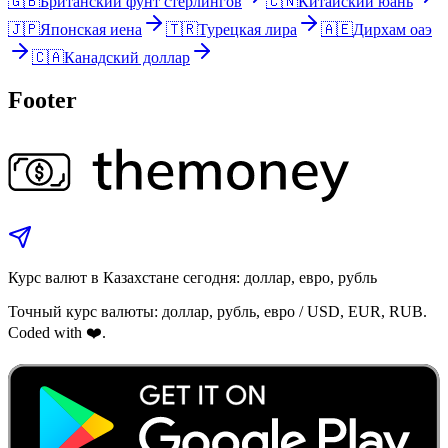
🇬🇧
Британский фунт стерлингов
🇨🇳
Китайский юань
🇯🇵
Японская иена
🇹🇷
Турецкая лира
🇦🇪
Дирхам оаэ
🇨🇦
Канадский доллар
Footer
Курс валют в Казахстане сегодня: доллар, евро, рубль
Точный курс валюты: доллар, рубль, евро / USD, EUR, RUB.
Coded with ❤️.