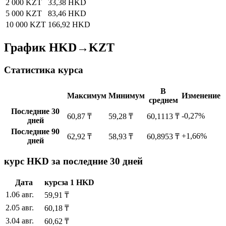
2 000 KZT
33,38 HKD
5 000 KZT
83,46 HKD
10 000 KZT
166,92 HKD
График HKD→KZT
Статистика курса
В
Максимум
Минимум
Изменение
среднем
Последние 30
-0,27%
60,87 ₸
59,28 ₸
60,1113 ₸
дней
Последние 90
+1,66%
62,92 ₸
58,93 ₸
60,8953 ₸
дней
курс HKD за последние 30 дней
Дата
курс
за
1
HKD
1
.
06 авг.
59,91
₸
2
.
05 авг.
60,18
₸
3
.
04 авг.
60,62
₸