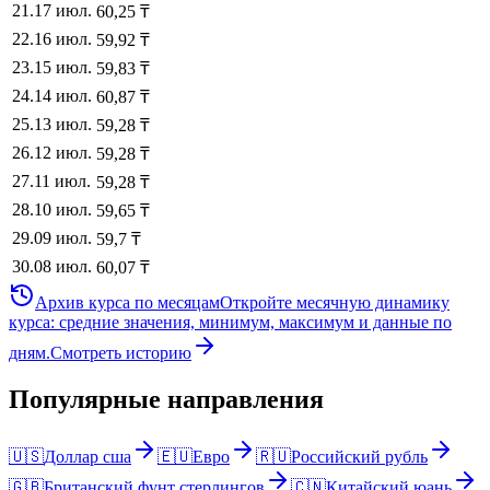
21
.
17 июл.
60,25
₸
22
.
16 июл.
59,92
₸
23
.
15 июл.
59,83
₸
24
.
14 июл.
60,87
₸
25
.
13 июл.
59,28
₸
26
.
12 июл.
59,28
₸
27
.
11 июл.
59,28
₸
28
.
10 июл.
59,65
₸
29
.
09 июл.
59,7
₸
30
.
08 июл.
60,07
₸
Архив курса по месяцам
Откройте месячную динамику
курса: средние значения, минимум, максимум и данные по
дням.
Смотреть историю
Популярные направления
🇺🇸
Доллар сша
🇪🇺
Евро
🇷🇺
Российский рубль
🇬🇧
Британский фунт стерлингов
🇨🇳
Китайский юань