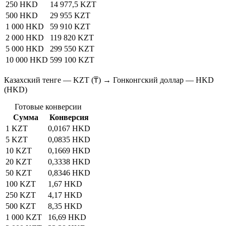
250 HKD
14 977,5 KZT
500 HKD
29 955 KZT
1 000 HKD
59 910 KZT
2 000 HKD
119 820 KZT
5 000 HKD
299 550 KZT
10 000 HKD
599 100 KZT
Казахский тенге — KZT (₸) → Гонконгский доллар — HKD
(HKD)
Готовые конверсии
Сумма
Конверсия
1 KZT
0,0167 HKD
5 KZT
0,0835 HKD
10 KZT
0,1669 HKD
20 KZT
0,3338 HKD
50 KZT
0,8346 HKD
100 KZT
1,67 HKD
250 KZT
4,17 HKD
500 KZT
8,35 HKD
1 000 KZT
16,69 HKD