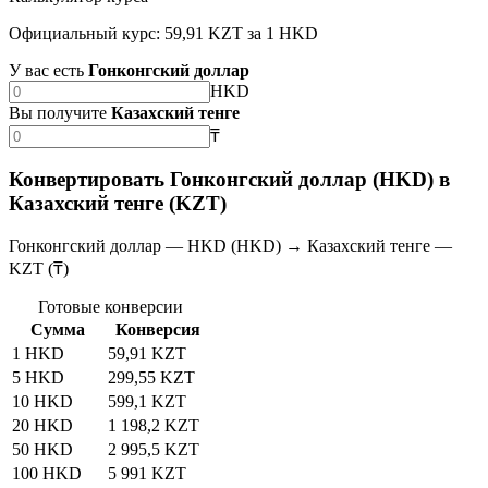
Официальный курс: 59,91 KZT за 1 HKD
У вас есть
Гонконгский доллар
HKD
Вы получите
Казахский тенге
₸
Конвертировать Гонконгский доллар (HKD) в
Казахский тенге (KZT)
Гонконгский доллар — HKD (HKD) → Казахский тенге —
KZT (₸)
Готовые конверсии
Сумма
Конверсия
1 HKD
59,91 KZT
5 HKD
299,55 KZT
10 HKD
599,1 KZT
20 HKD
1 198,2 KZT
50 HKD
2 995,5 KZT
100 HKD
5 991 KZT