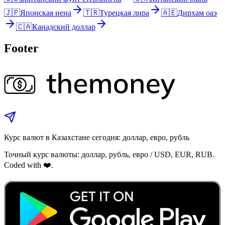
🇯🇵
Японская иена
🇹🇷
Турецкая лира
🇦🇪
Дирхам оаэ
🇨🇦
Канадский доллар
Footer
Курс валют в Казахстане сегодня: доллар, евро, рубль
Точный курс валюты: доллар, рубль, евро / USD, EUR, RUB.
Coded with ❤️.