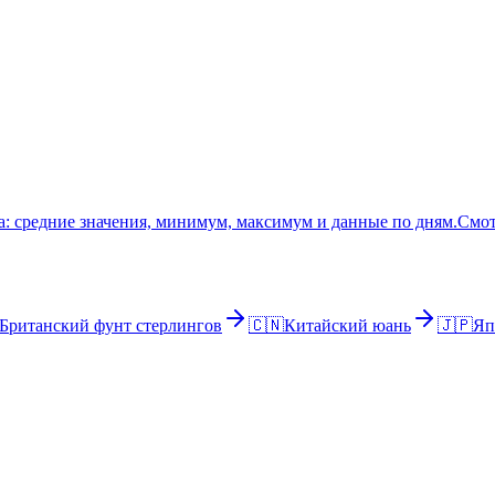
: средние значения, минимум, максимум и данные по дням.
Смот
Британский фунт стерлингов
🇨🇳
Китайский юань
🇯🇵
Яп