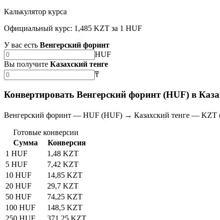
Калькулятор курса
Официальный курс: 1,485 KZT за 1 HUF
У вас есть
Венгерский форинт
HUF
Вы получите
Казахский тенге
₸
Конвертировать Венгерский форинт (HUF) в Каза
Венгерский форинт — HUF (HUF) → Казахский тенге — KZT 
Готовые конверсии
Сумма
Конверсия
1 HUF
1,48 KZT
5 HUF
7,42 KZT
10 HUF
14,85 KZT
20 HUF
29,7 KZT
50 HUF
74,25 KZT
100 HUF
148,5 KZT
250 HUF
371,25 KZT