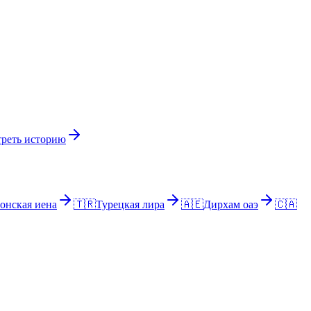
реть историю
онская иена
🇹🇷
Турецкая лира
🇦🇪
Дирхам оаэ
🇨🇦