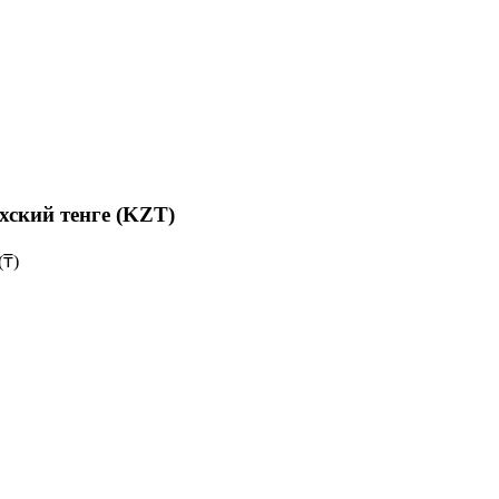
хский тенге (KZT)
(₸)