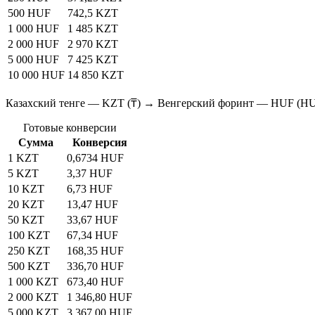
500 HUF
742,5 KZT
1 000 HUF
1 485 KZT
2 000 HUF
2 970 KZT
5 000 HUF
7 425 KZT
10 000 HUF
14 850 KZT
Казахский тенге — KZT (₸) → Венгерский форинт — HUF (H
Готовые конверсии
Сумма
Конверсия
1 KZT
0,6734 HUF
5 KZT
3,37 HUF
10 KZT
6,73 HUF
20 KZT
13,47 HUF
50 KZT
33,67 HUF
100 KZT
67,34 HUF
250 KZT
168,35 HUF
500 KZT
336,70 HUF
1 000 KZT
673,40 HUF
2 000 KZT
1 346,80 HUF
5 000 KZT
3 367,00 HUF