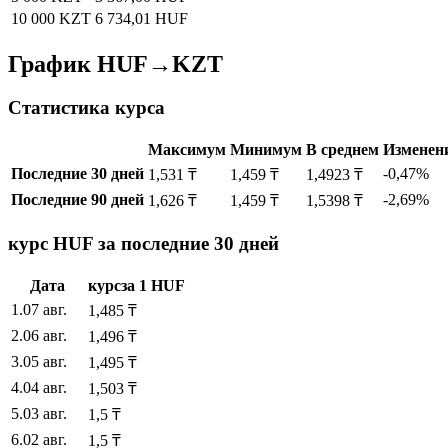
10 000 KZT
6 734,01 HUF
График HUF→KZT
Статистика курса
Максимум
Минимум
В среднем
Изменен
Последние 30 дней
-0,47%
1,531 ₸
1,459 ₸
1,4923 ₸
Последние 90 дней
-2,69%
1,626 ₸
1,459 ₸
1,5398 ₸
курс HUF за последние 30 дней
Дата
курс
за
1
HUF
1
.
07 авг.
1,485
₸
2
.
06 авг.
1,496
₸
3
.
05 авг.
1,495
₸
4
.
04 авг.
1,503
₸
5
.
03 авг.
1,5
₸
6
.
02 авг.
1,5
₸