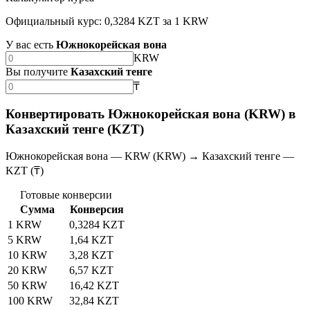
Официальный курс: 0,3284 KZT за 1 KRW
У вас есть
Южнокорейская вона
KRW
Вы получите
Казахский тенге
₸
Конвертировать Южнокорейская вона (KRW) в
Казахский тенге (KZT)
Южнокорейская вона — KRW (KRW) → Казахский тенге —
KZT (₸)
Готовые конверсии
Сумма
Конверсия
1 KRW
0,3284 KZT
5 KRW
1,64 KZT
10 KRW
3,28 KZT
20 KRW
6,57 KZT
50 KRW
16,42 KZT
100 KRW
32,84 KZT