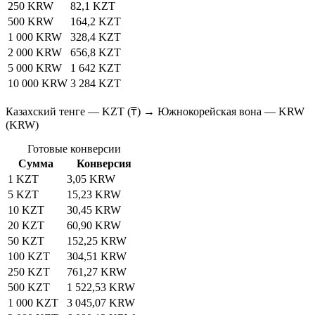
250 KRW
82,1 KZT
500 KRW
164,2 KZT
1 000 KRW
328,4 KZT
2 000 KRW
656,8 KZT
5 000 KRW
1 642 KZT
10 000 KRW
3 284 KZT
Казахский тенге — KZT (₸) → Южнокорейская вона — KRW
(KRW)
Готовые конверсии
Сумма
Конверсия
1 KZT
3,05 KRW
5 KZT
15,23 KRW
10 KZT
30,45 KRW
20 KZT
60,90 KRW
50 KZT
152,25 KRW
100 KZT
304,51 KRW
250 KZT
761,27 KRW
500 KZT
1 522,53 KRW
1 000 KZT
3 045,07 KRW