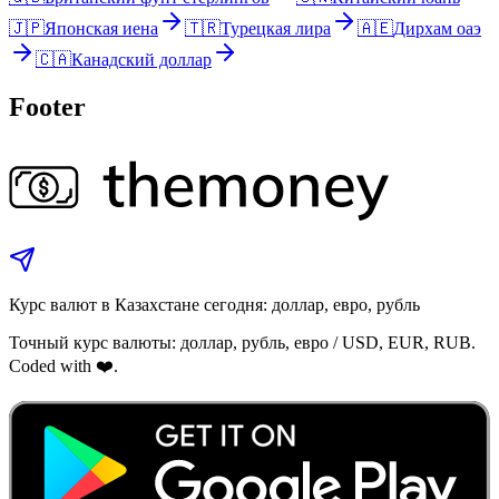
🇯🇵
Японская иена
🇹🇷
Турецкая лира
🇦🇪
Дирхам оаэ
🇨🇦
Канадский доллар
Footer
Курс валют в Казахстане сегодня: доллар, евро, рубль
Точный курс валюты: доллар, рубль, евро / USD, EUR, RUB.
Coded with ❤️.