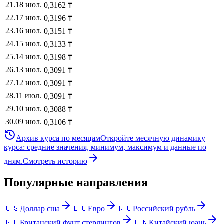
21
.
18 июл.
0,3162
₸
22
.
17 июл.
0,3196
₸
23
.
16 июл.
0,3151
₸
24
.
15 июл.
0,3133
₸
25
.
14 июл.
0,3198
₸
26
.
13 июл.
0,3091
₸
27
.
12 июл.
0,3091
₸
28
.
11 июл.
0,3091
₸
29
.
10 июл.
0,3088
₸
30
.
09 июл.
0,3106
₸
Архив курса по месяцам
Откройте месячную динамику
курса: средние значения, минимум, максимум и данные по
дням.
Смотреть историю
Популярные направления
🇺🇸
Доллар сша
🇪🇺
Евро
🇷🇺
Российский рубль
🇬🇧
Британский фунт стерлингов
🇨🇳
Китайский юань