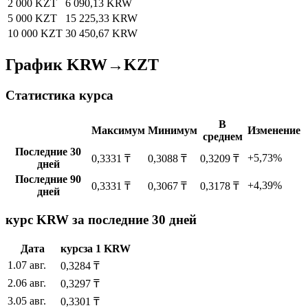
2 000 KZT
6 090,13 KRW
5 000 KZT
15 225,33 KRW
10 000 KZT
30 450,67 KRW
График KRW→KZT
Статистика курса
В
Максимум
Минимум
Изменение
среднем
Последние 30
+5,73%
0,3331 ₸
0,3088 ₸
0,3209 ₸
дней
Последние 90
+4,39%
0,3331 ₸
0,3067 ₸
0,3178 ₸
дней
курс KRW за последние 30 дней
Дата
курс
за
1
KRW
1
.
07 авг.
0,3284
₸
2
.
06 авг.
0,3297
₸
3
.
05 авг.
0,3301
₸