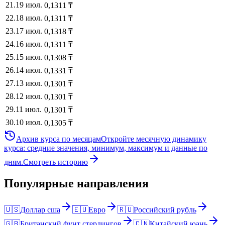
21
.
19 июл.
0,1311
₸
22
.
18 июл.
0,1311
₸
23
.
17 июл.
0,1318
₸
24
.
16 июл.
0,1311
₸
25
.
15 июл.
0,1308
₸
26
.
14 июл.
0,1331
₸
27
.
13 июл.
0,1301
₸
28
.
12 июл.
0,1301
₸
29
.
11 июл.
0,1301
₸
30
.
10 июл.
0,1305
₸
Архив курса по месяцам
Откройте месячную динамику
курса: средние значения, минимум, максимум и данные по
дням.
Смотреть историю
Популярные направления
🇺🇸
Доллар сша
🇪🇺
Евро
🇷🇺
Российский рубль
🇬🇧
Британский фунт стерлингов
🇨🇳
Китайский юань