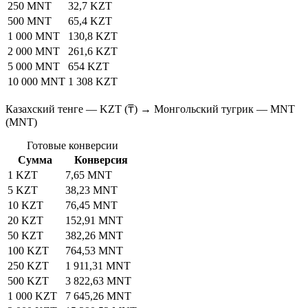
250 MNT
32,7 KZT
500 MNT
65,4 KZT
1 000 MNT
130,8 KZT
2 000 MNT
261,6 KZT
5 000 MNT
654 KZT
10 000 MNT
1 308 KZT
Казахский тенге — KZT (₸) → Монгольский тугрик — MNT
(MNT)
Готовые конверсии
Сумма
Конверсия
1 KZT
7,65 MNT
5 KZT
38,23 MNT
10 KZT
76,45 MNT
20 KZT
152,91 MNT
50 KZT
382,26 MNT
100 KZT
764,53 MNT
250 KZT
1 911,31 MNT
500 KZT
3 822,63 MNT
1 000 KZT
7 645,26 MNT