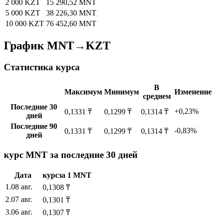
2 000 KZT
15 290,52 MNT
5 000 KZT
38 226,30 MNT
10 000 KZT
76 452,60 MNT
График MNT→KZT
Статистика курса
В
Максимум
Минимум
Изменение
среднем
Последние 30
+0,23%
0,1331 ₸
0,1299 ₸
0,1314 ₸
дней
Последние 90
-0,83%
0,1331 ₸
0,1299 ₸
0,1314 ₸
дней
курс MNT за последние 30 дней
Дата
курс
за
1
MNT
1
.
08 авг.
0,1308
₸
2
.
07 авг.
0,1301
₸
3
.
06 авг.
0,1307
₸