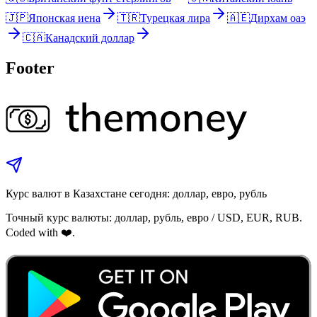
🇯🇵
Японская иена
🇹🇷
Турецкая лира
🇦🇪
Дирхам оаэ
🇨🇦
Канадский доллар
Footer
Курс валют в Казахстане сегодня: доллар, евро, рубль
Точный курс валюты: доллар, рубль, евро / USD, EUR, RUB.
Coded with ❤️.