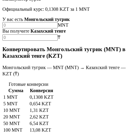
Официальный курс: 0,1308 KZT за 1 MNT
У вас есть
Монгольский тугрик
MNT
Вы получите
Казахский тенге
₸
Конвертировать Монгольский тугрик (MNT) в
Казахский тенге (KZT)
Монгольский тугрик — MNT (MNT) → Казахский тенге —
KZT (₸)
Готовые конверсии
Сумма
Конверсия
1 MNT
0,1308 KZT
5 MNT
0,654 KZT
10 MNT
1,31 KZT
20 MNT
2,62 KZT
50 MNT
6,54 KZT
100 MNT
13,08 KZT