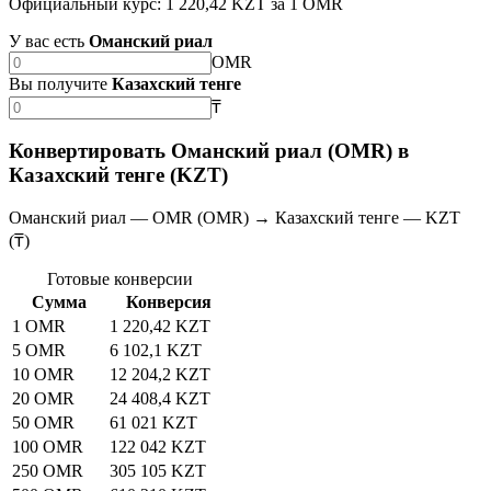
Официальный курс: 1 220,42 KZT за 1 OMR
У вас есть
Оманский риал
OMR
Вы получите
Казахский тенге
₸
Конвертировать Оманский риал (OMR) в
Казахский тенге (KZT)
Оманский риал — OMR (OMR) → Казахский тенге — KZT
(₸)
Готовые конверсии
Сумма
Конверсия
1 OMR
1 220,42 KZT
5 OMR
6 102,1 KZT
10 OMR
12 204,2 KZT
20 OMR
24 408,4 KZT
50 OMR
61 021 KZT
100 OMR
122 042 KZT
250 OMR
305 105 KZT