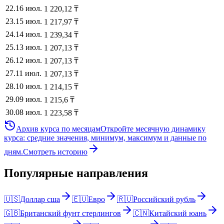
22
.
16 июл.
1 220,12
₸
23
.
15 июл.
1 217,97
₸
24
.
14 июл.
1 239,34
₸
25
.
13 июл.
1 207,13
₸
26
.
12 июл.
1 207,13
₸
27
.
11 июл.
1 207,13
₸
28
.
10 июл.
1 214,15
₸
29
.
09 июл.
1 215,6
₸
30
.
08 июл.
1 223,58
₸
Архив курса по месяцам
Откройте месячную динамику
курса: средние значения, минимум, максимум и данные по
дням.
Смотреть историю
Популярные направления
🇺🇸
Доллар сша
🇪🇺
Евро
🇷🇺
Российский рубль
🇬🇧
Британский фунт стерлингов
🇨🇳
Китайский юань