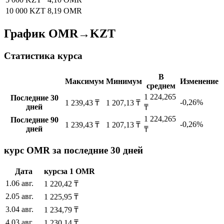
10 000 KZT
8,19 OMR
График OMR→KZT
Статистика курса
В
Максимум
Минимум
Изменение
среднем
1 224,265
Последние 30
-0,26%
1 239,43 ₸
1 207,13 ₸
дней
₸
1 224,265
Последние 90
-0,26%
1 239,43 ₸
1 207,13 ₸
дней
₸
курс OMR за последние 30 дней
Дата
курс
за
1
OMR
1
.
06 авг.
1 220,42
₸
2
.
05 авг.
1 225,95
₸
3
.
04 авг.
1 234,79
₸
4
.
03 авг.
1 230,14
₸