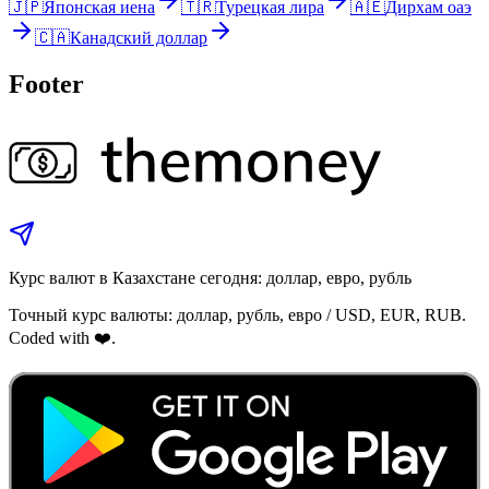
🇯🇵
Японская иена
🇹🇷
Турецкая лира
🇦🇪
Дирхам оаэ
🇨🇦
Канадский доллар
Footer
Курс валют в Казахстане сегодня: доллар, евро, рубль
Точный курс валюты: доллар, рубль, евро / USD, EUR, RUB.
Coded with ❤️.