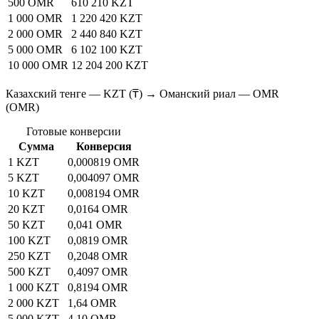
500 OMR
610 210 KZT
1 000 OMR
1 220 420 KZT
2 000 OMR
2 440 840 KZT
5 000 OMR
6 102 100 KZT
10 000 OMR
12 204 200 KZT
Казахский тенге — KZT (₸) → Оманский риал — OMR
(OMR)
Готовые конверсии
Сумма
Конверсия
1 KZT
0,000819 OMR
5 KZT
0,004097 OMR
10 KZT
0,008194 OMR
20 KZT
0,0164 OMR
50 KZT
0,041 OMR
100 KZT
0,0819 OMR
250 KZT
0,2048 OMR
500 KZT
0,4097 OMR
1 000 KZT
0,8194 OMR
2 000 KZT
1,64 OMR
5 000 KZT
4,10 OMR