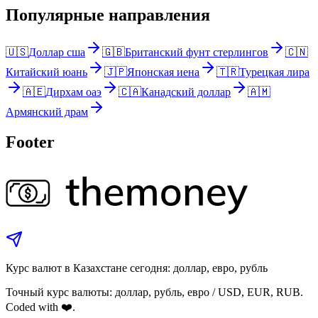
Популярные направления
🇺🇸
Доллар сша
🇬🇧
Британский фунт стерлингов
🇨🇳
Китайский юань
🇯🇵
Японская иена
🇹🇷
Турецкая лира
🇦🇪
Дирхам оаэ
🇨🇦
Канадский доллар
🇦🇲
Армянский драм
Footer
Курс валют в Казахстане сегодня: доллар, евро, рубль
Точный курс валюты: доллар, рубль, евро / USD, EUR, RUB.
Coded with ❤️.