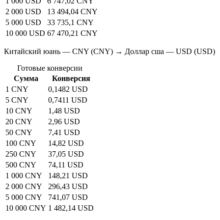
1 000 USD
6 747,02 CNY
2 000 USD
13 494,04 CNY
5 000 USD
33 735,1 CNY
10 000 USD
67 470,21 CNY
Китайский юань — CNY (CNY) → Доллар сша — USD (USD)
Готовые конверсии
Сумма
Конверсия
1 CNY
0,1482 USD
5 CNY
0,7411 USD
10 CNY
1,48 USD
20 CNY
2,96 USD
50 CNY
7,41 USD
100 CNY
14,82 USD
250 CNY
37,05 USD
500 CNY
74,11 USD
1 000 CNY
148,21 USD
2 000 CNY
296,43 USD
5 000 CNY
741,07 USD
10 000 CNY
1 482,14 USD