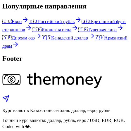
Популярные направления
🇪🇺
Евро
🇷🇺
Российский рубль
🇬🇧
Британский фунт
стерлингов
🇯🇵
Японская иена
🇹🇷
Турецкая лира
🇦🇪
Дирхам оаэ
🇨🇦
Канадский доллар
🇦🇲
Армянский
драм
Footer
Курс валют в Казахстане сегодня: доллар, евро, рубль
Точный курс валюты: доллар, рубль, евро / USD, EUR, RUB.
Coded with ❤️.