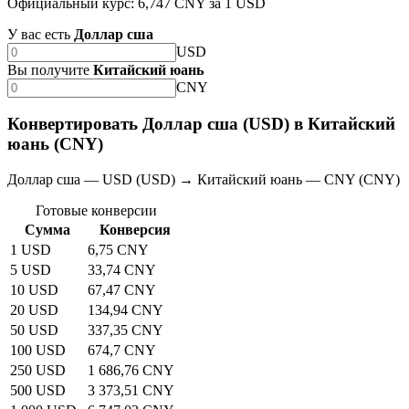
Официальный курс: 6,747 CNY за 1 USD
У вас есть
Доллар сша
USD
Вы получите
Китайский юань
CNY
Конвертировать Доллар сша (USD) в Китайский
юань (CNY)
Доллар сша — USD (USD) → Китайский юань — CNY (CNY)
Готовые конверсии
Сумма
Конверсия
1 USD
6,75 CNY
5 USD
33,74 CNY
10 USD
67,47 CNY
20 USD
134,94 CNY
50 USD
337,35 CNY
100 USD
674,7 CNY
250 USD
1 686,76 CNY
500 USD
3 373,51 CNY