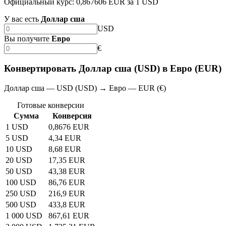
Официальный курс: 0,867606 EUR за 1 USD
У вас есть
Доллар сша
USD
Вы получите
Евро
€
Конвертировать Доллар сша (USD) в Евро (EUR)
Доллар сша — USD (USD) → Евро — EUR (€)
Готовые конверсии
Сумма
Конверсия
1 USD
0,8676 EUR
5 USD
4,34 EUR
10 USD
8,68 EUR
20 USD
17,35 EUR
50 USD
43,38 EUR
100 USD
86,76 EUR
250 USD
216,9 EUR
500 USD
433,8 EUR
1 000 USD
867,61 EUR