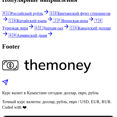
🇷🇺
Российский рубль
🇬🇧
Британский фунт стерлингов
🇨🇳
Китайский юань
🇯🇵
Японская иена
🇹🇷
Турецкая лира
🇦🇪
Дирхам оаэ
🇨🇦
Канадский доллар
🇦🇲
Армянский драм
Footer
Курс валют в Казахстане сегодня: доллар, евро, рубль
Точный курс валюты: доллар, рубль, евро / USD, EUR, RUB.
Coded with ❤️.