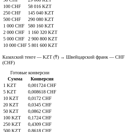
100 CHF
58 016 KZT
250 CHF
145 040 KZT
500 CHF
290 080 KZT
1 000 CHF
580 160 KZT
2 000 CHF
1 160 320 KZT
5 000 CHF
2 900 800 KZT
10 000 CHF
5 801 600 KZT
Казахский тенге — KZT (₸) → Швейцарский франк — CHF
(CHF)
Готовые конверсии
Сумма
Конверсия
1 KZT
0,001724 CHF
5 KZT
0,008618 CHF
10 KZT
0,0172 CHF
20 KZT
0,0345 CHF
50 KZT
0,0862 CHF
100 KZT
0,1724 CHF
250 KZT
0,4309 CHF
500 KZT
0,8618 CHF