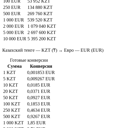
100 EUR
53 952 KZT
250 EUR
134 880 KZT
500 EUR
269 760 KZT
1 000 EUR
539 520 KZT
2 000 EUR
1 079 040 KZT
5 000 EUR
2 697 600 KZT
10 000 EUR
5 395 200 KZT
Казахский тенге — KZT (₸) → Евро — EUR (EUR)
Готовые конверсии
Сумма
Конверсия
1 KZT
0,001853 EUR
5 KZT
0,009267 EUR
10 KZT
0,0185 EUR
20 KZT
0,0371 EUR
50 KZT
0,0927 EUR
100 KZT
0,1853 EUR
250 KZT
0,4634 EUR
500 KZT
0,9267 EUR
1 000 KZT
1,85 EUR