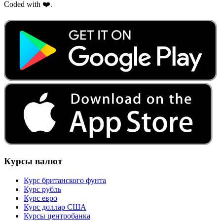
Coded with ❤️.
Курсы валют
Курс британского фунта
Курс рубль
Курс евро
Курс доллар США
Курсы центробанка