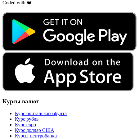
Coded with ❤️.
Курсы валют
Курс британского фунта
Курс рубль
Курс евро
Курс доллар США
Курсы центробанка