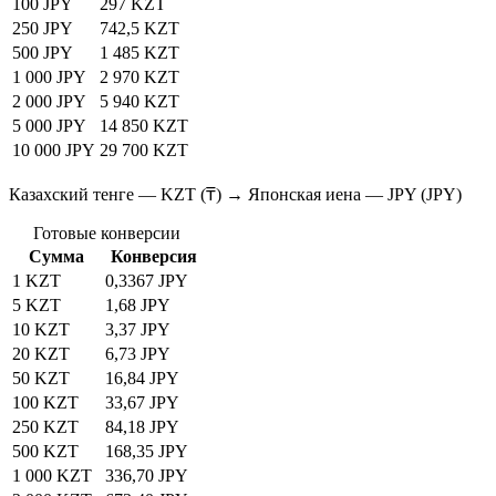
100 JPY
297 KZT
250 JPY
742,5 KZT
500 JPY
1 485 KZT
1 000 JPY
2 970 KZT
2 000 JPY
5 940 KZT
5 000 JPY
14 850 KZT
10 000 JPY
29 700 KZT
Казахский тенге — KZT (₸) → Японская иена — JPY (JPY)
Готовые конверсии
Сумма
Конверсия
1 KZT
0,3367 JPY
5 KZT
1,68 JPY
10 KZT
3,37 JPY
20 KZT
6,73 JPY
50 KZT
16,84 JPY
100 KZT
33,67 JPY
250 KZT
84,18 JPY
500 KZT
168,35 JPY
1 000 KZT
336,70 JPY