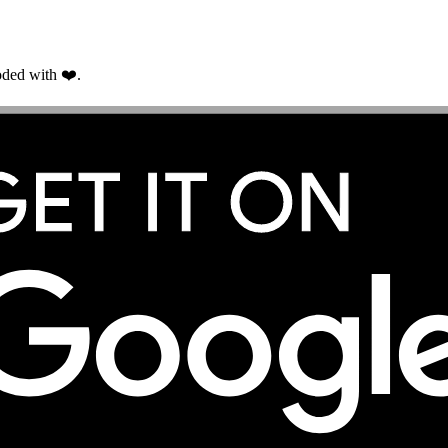
ded with ❤️.