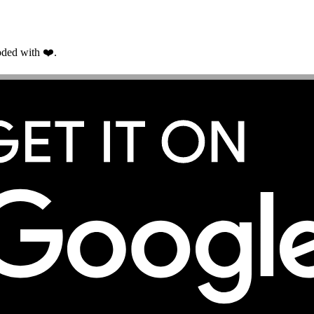
ded with ❤️.