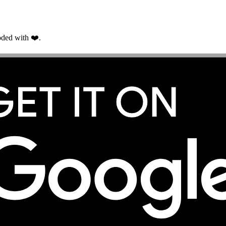
ded with ❤️.