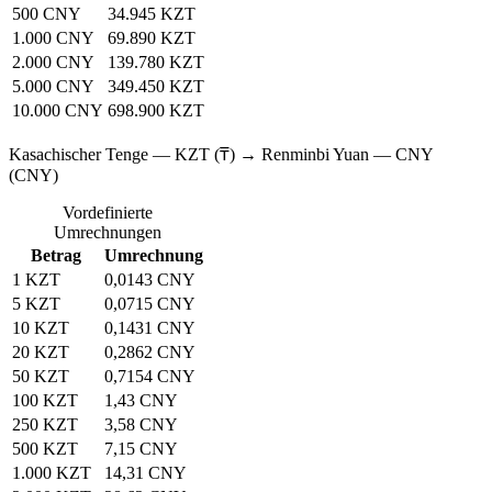
500 CNY
34.945 KZT
1.000 CNY
69.890 KZT
2.000 CNY
139.780 KZT
5.000 CNY
349.450 KZT
10.000 CNY
698.900 KZT
Kasachischer Tenge — KZT (₸) → Renminbi Yuan — CNY
(CNY)
Vordefinierte
Umrechnungen
Betrag
Umrechnung
1 KZT
0,0143 CNY
5 KZT
0,0715 CNY
10 KZT
0,1431 CNY
20 KZT
0,2862 CNY
50 KZT
0,7154 CNY
100 KZT
1,43 CNY
250 KZT
3,58 CNY
500 KZT
7,15 CNY
1.000 KZT
14,31 CNY