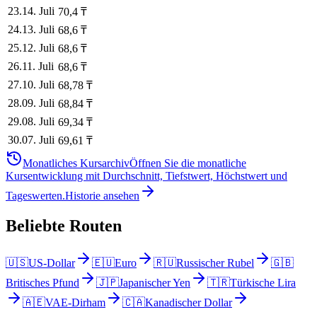
23
.
14. Juli
70,4
₸
24
.
13. Juli
68,6
₸
25
.
12. Juli
68,6
₸
26
.
11. Juli
68,6
₸
27
.
10. Juli
68,78
₸
28
.
09. Juli
68,84
₸
29
.
08. Juli
69,34
₸
30
.
07. Juli
69,61
₸
Monatliches Kursarchiv
Öffnen Sie die monatliche
Kursentwicklung mit Durchschnitt, Tiefstwert, Höchstwert und
Tageswerten.
Historie ansehen
Beliebte Routen
🇺🇸
US-Dollar
🇪🇺
Euro
🇷🇺
Russischer Rubel
🇬🇧
Britisches Pfund
🇯🇵
Japanischer Yen
🇹🇷
Türkische Lira
🇦🇪
VAE-Dirham
🇨🇦
Kanadischer Dollar