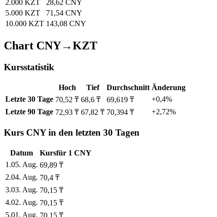
2.000 KZT
28,62 CNY
5.000 KZT
71,54 CNY
10.000 KZT
143,08 CNY
Chart CNY→KZT
Kursstatistik
Hoch
Tief
Durchschnitt
Änderung
Letzte 30 Tage
+0,4%
70,52 ₸
68,6 ₸
69,619 ₸
Letzte 90 Tage
+2,72%
72,93 ₸
67,82 ₸
70,394 ₸
Kurs CNY in den letzten 30 Tagen
Datum
Kurs
für
1
CNY
1
.
05. Aug.
69,89
₸
2
.
04. Aug.
70,4
₸
3
.
03. Aug.
70,15
₸
4
.
02. Aug.
70,15
₸
5
.
01. Aug.
70,15
₸