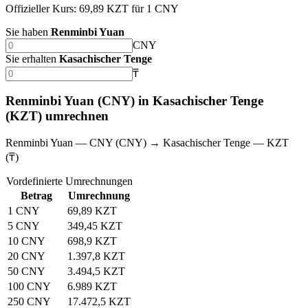
Offizieller Kurs: 69,89 KZT für 1 CNY
Sie haben
Renminbi Yuan
CNY
Sie erhalten
Kasachischer Tenge
₸
Renminbi Yuan (CNY) in Kasachischer Tenge
(KZT) umrechnen
Renminbi Yuan — CNY (CNY) → Kasachischer Tenge — KZT
(₸)
Vordefinierte Umrechnungen
Betrag
Umrechnung
1 CNY
69,89 KZT
5 CNY
349,45 KZT
10 CNY
698,9 KZT
20 CNY
1.397,8 KZT
50 CNY
3.494,5 KZT
100 CNY
6.989 KZT
250 CNY
17.472,5 KZT