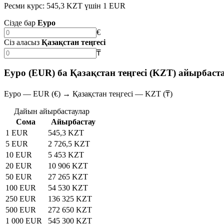
Ресми курс: 545,3 KZT үшін 1 EUR
Сізде бар
Еуро
€
Сіз аласыз
Қазақстан теңгесі
₸
Еуро (EUR) ба Қазақстан теңгесі (KZT) айырбаст
Еуро — EUR (€) → Қазақстан теңгесі — KZT (₸)
Дайын айырбастаулар
Сома
Айырбастау
1 EUR
545,3 KZT
5 EUR
2 726,5 KZT
10 EUR
5 453 KZT
20 EUR
10 906 KZT
50 EUR
27 265 KZT
100 EUR
54 530 KZT
250 EUR
136 325 KZT
500 EUR
272 650 KZT
1 000 EUR
545 300 KZT