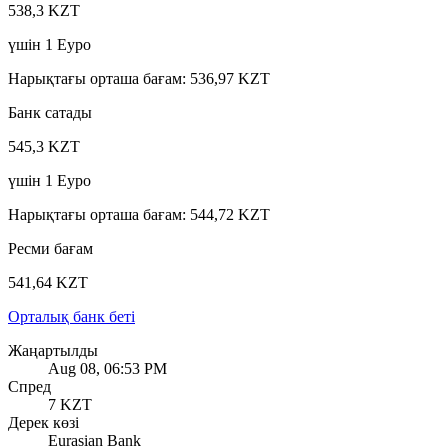
538,3 KZT
үшін
1
Еуро
Нарықтағы орташа бағам
:
536,97 KZT
Банк сатады
545,3 KZT
үшін
1
Еуро
Нарықтағы орташа бағам
:
544,72 KZT
Ресми бағам
541,64 KZT
Орталық банк беті
Жаңартылды
Aug 08, 06:53 PM
Спред
7 KZT
Дерек көзі
Eurasian Bank