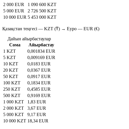
2 000 EUR
1 090 600 KZT
5 000 EUR
2 726 500 KZT
10 000 EUR
5 453 000 KZT
Қазақстан теңгесі — KZT (₸) → Еуро — EUR (€)
Дайын айырбастаулар
Сома
Айырбастау
1 KZT
0,001834 EUR
5 KZT
0,009169 EUR
10 KZT
0,0183 EUR
20 KZT
0,0367 EUR
50 KZT
0,0917 EUR
100 KZT
0,1834 EUR
250 KZT
0,4585 EUR
500 KZT
0,9169 EUR
1 000 KZT
1,83 EUR
2 000 KZT
3,67 EUR
5 000 KZT
9,17 EUR
10 000 KZT
18,34 EUR