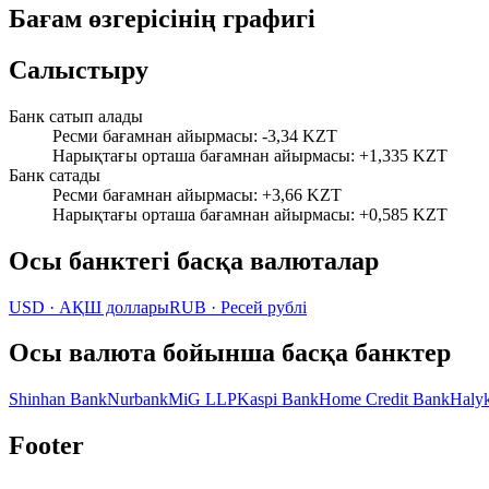
Бағам өзгерісінің графигі
Салыстыру
Банк сатып алады
Ресми бағамнан айырмасы
:
-3,34 KZT
Нарықтағы орташа бағамнан айырмасы
:
+1,335 KZT
Банк сатады
Ресми бағамнан айырмасы
:
+3,66 KZT
Нарықтағы орташа бағамнан айырмасы
:
+0,585 KZT
Осы банктегі басқа валюталар
USD
·
АҚШ доллары
RUB
·
Ресей рублі
Осы валюта бойынша басқа банктер
Shinhan Bank
Nurbank
MiG LLP
Kaspi Bank
Home Credit Bank
Haly
Footer