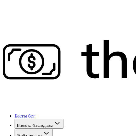
Басты бет
Валюта бағамдары
Жоба туралы