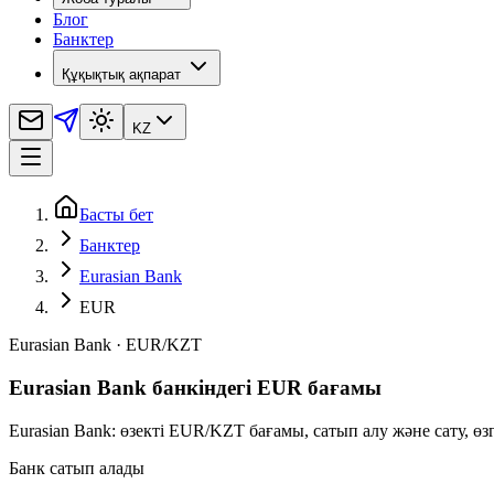
Блог
Банктер
Құқықтық ақпарат
KZ
Басты бет
Банктер
Eurasian Bank
EUR
Eurasian Bank
·
EUR
/
KZT
Eurasian Bank банкіндегі EUR бағамы
Eurasian Bank: өзекті EUR/KZT бағамы, сатып алу және сату, ө
Банк сатып алады