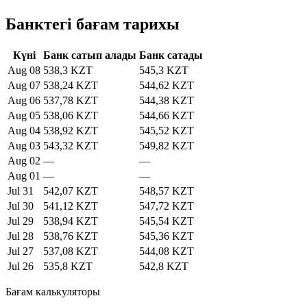
Банктегі бағам тарихы
Күні
Банк сатып алады
Банк сатады
Aug 08
538,3 KZT
545,3 KZT
Aug 07
538,24 KZT
544,62 KZT
Aug 06
537,78 KZT
544,38 KZT
Aug 05
538,06 KZT
544,66 KZT
Aug 04
538,92 KZT
545,52 KZT
Aug 03
543,32 KZT
549,82 KZT
Aug 02
—
—
Aug 01
—
—
Jul 31
542,07 KZT
548,57 KZT
Jul 30
541,12 KZT
547,72 KZT
Jul 29
538,94 KZT
545,54 KZT
Jul 28
538,76 KZT
545,36 KZT
Jul 27
537,08 KZT
544,08 KZT
Jul 26
535,8 KZT
542,8 KZT
Бағам калькуляторы