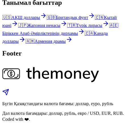
Танымал бағыттар
🇺🇸
АҚШ доллары
🇬🇧
Британдық фунт
🇨🇳
Қытай
юані
🇯🇵
Жапония иенасы
🇹🇷
Түрік лирасы
🇦🇪
Біріккен Араб Әмірліктерінің дирхамы
🇨🇦
Канада
доллары
🇦🇲
Армения драмы
Footer
Бүгін Қазақстандағы валюта бағамы: доллар, еуро, рубль
Дәл валюта бағамдары: доллар, рубль, евро / USD, EUR, RUB.
Coded with ❤️.