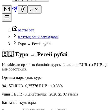
KZ
Басты бет
Ұлттық банк бағамдары
Еуро → Ресей рублі
🇪🇺 Еуро → Ресей рублі
Kazakhstan орталық банкінің курсы бойынша EUR-ты RUB-қа
айырбастаңыз.
Орташа нарықтық курс
94,1571
RUB
+0,35776 RUB
· +0,38%
үшін
1
EUR
· Жаңартылды: 2026 ж. 07 тамыз
Бағам калькуляторы