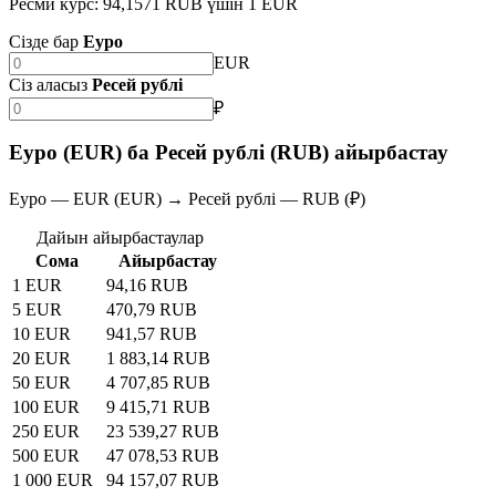
Ресми курс: 94,1571 RUB үшін 1 EUR
Сізде бар
Еуро
EUR
Сіз аласыз
Ресей рублі
₽
Еуро (EUR) ба Ресей рублі (RUB) айырбастау
Еуро — EUR (EUR) → Ресей рублі — RUB (₽)
Дайын айырбастаулар
Сома
Айырбастау
1 EUR
94,16 RUB
5 EUR
470,79 RUB
10 EUR
941,57 RUB
20 EUR
1 883,14 RUB
50 EUR
4 707,85 RUB
100 EUR
9 415,71 RUB
250 EUR
23 539,27 RUB
500 EUR
47 078,53 RUB
1 000 EUR
94 157,07 RUB