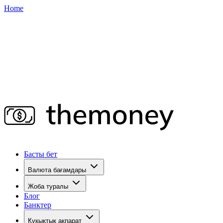
Home
Басты бет
Валюта бағамдары
Жоба туралы
Блог
Банктер
Құқықтық ақпарат