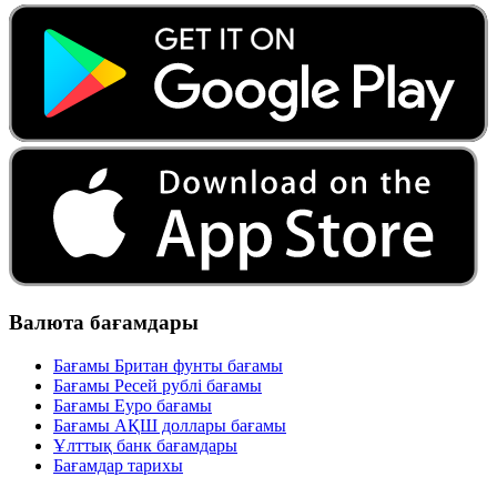
Валюта бағамдары
Бағамы Британ фунты бағамы
Бағамы Ресей рублі бағамы
Бағамы Еуро бағамы
Бағамы АҚШ доллары бағамы
Ұлттық банк бағамдары
Бағамдар тарихы