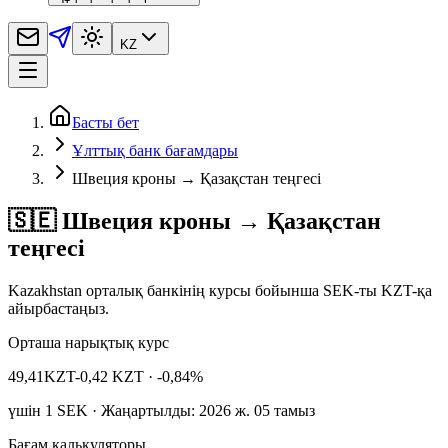
KZ
Басты бет
Ұлттық банк бағамдары
Швеция кроны → Қазақстан теңгесі
🇸🇪 Швеция кроны → Қазақстан
теңгесі
Kazakhstan орталық банкінің курсы бойынша SEK-ты KZT-қа
айырбастаңыз.
Орташа нарықтық курс
49,41
KZT
-0,42 KZT
· -0,84%
үшін
1
SEK
· Жаңартылды: 2026 ж. 05 тамыз
Бағам калькуляторы