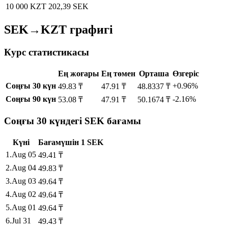
10 000 KZT
202,39 SEK
SEK→KZT графигі
Курс статистикасы
Ең жоғары
Ең төмен
Орташа
Өзгеріс
Соңғы 30 күн
+0.96%
49.83 ₸
47.91 ₸
48.8337 ₸
Соңғы 90 күн
-2.16%
53.08 ₸
47.91 ₸
50.1674 ₸
Соңғы 30 күндегі SEK бағамы
Күні
Бағам
үшін
1
SEK
1
.
Aug 05
49.41
₸
2
.
Aug 04
49.83
₸
3
.
Aug 03
49.64
₸
4
.
Aug 02
49.64
₸
5
.
Aug 01
49.64
₸
6
.
Jul 31
49.43
₸