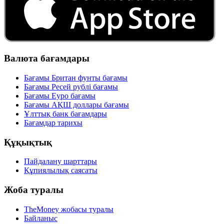
Валюта бағамдары
Бағамы Британ фунты бағамы
Бағамы Ресей рублі бағамы
Бағамы Еуро бағамы
Бағамы АҚШ доллары бағамы
Ұлттық банк бағамдары
Бағамдар тарихы
Құқықтық
Пайдалану шарттары
Құпиялылық саясаты
Жоба туралы
TheMoney жобасы туралы
Байланыс