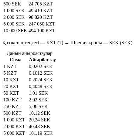
500 SEK
24 705 KZT
1 000 SEK
49 410 KZT
2 000 SEK
98 820 KZT
5 000 SEK
247 050 KZT
10 000 SEK
494 100 KZT
Қазақстан теңгесі — KZT (₸) → Швеция кроны — SEK (SEK)
Дайын айырбастаулар
Сома
Айырбастау
1 KZT
0,0202 SEK
5 KZT
0,1012 SEK
10 KZT
0,2024 SEK
20 KZT
0,4048 SEK
50 KZT
1,01 SEK
100 KZT
2,02 SEK
250 KZT
5,06 SEK
500 KZT
10,12 SEK
1 000 KZT
20,24 SEK
2 000 KZT
40,48 SEK
5 000 KZT
101,19 SEK