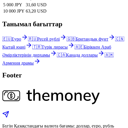
5 000 JPY
31,60 USD
10 000 JPY
63,20 USD
Танымал бағыттар
🇪🇺
Еуро
🇷🇺
Ресей рублі
🇬🇧
Британдық фунт
🇨🇳
Қытай юані
🇹🇷
Түрік лирасы
🇦🇪
Біріккен Араб
Әмірліктерінің дирхамы
🇨🇦
Канада доллары
🇦🇲
Армения драмы
Footer
Бүгін Қазақстандағы валюта бағамы: доллар, еуро, рубль