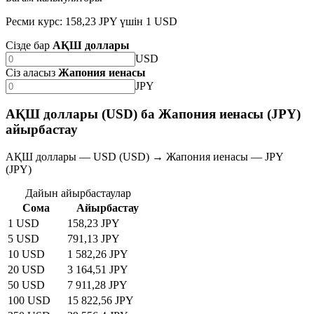
Ресми курс: 158,23 JPY үшін 1 USD
Сізде бар
АҚШ доллары
USD
Сіз аласыз
Жапония иенасы
JPY
АҚШ доллары (USD) ба Жапония иенасы (JPY)
айырбастау
АҚШ доллары — USD (USD) → Жапония иенасы — JPY
(JPY)
Дайын айырбастаулар
Сома
Айырбастау
1 USD
158,23 JPY
5 USD
791,13 JPY
10 USD
1 582,26 JPY
20 USD
3 164,51 JPY
50 USD
7 911,28 JPY
100 USD
15 822,56 JPY