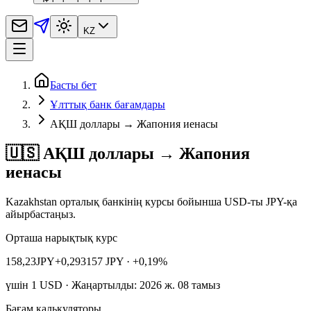
KZ
Басты бет
Ұлттық банк бағамдары
АҚШ доллары → Жапония иенасы
🇺🇸 АҚШ доллары → Жапония
иенасы
Kazakhstan орталық банкінің курсы бойынша USD-ты JPY-қа
айырбастаңыз.
Орташа нарықтық курс
158,23
JPY
+0,293157 JPY
· +0,19%
үшін
1
USD
· Жаңартылды: 2026 ж. 08 тамыз
Бағам калькуляторы