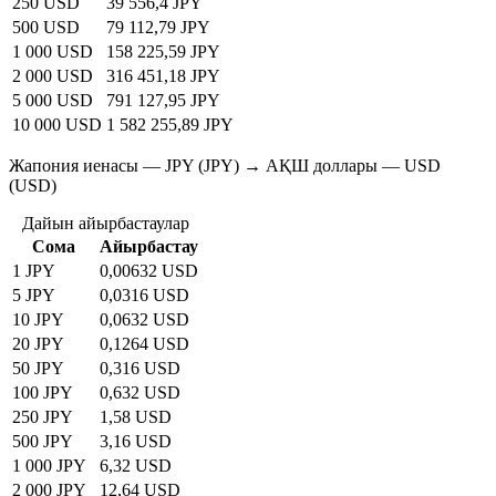
250 USD
39 556,4 JPY
500 USD
79 112,79 JPY
1 000 USD
158 225,59 JPY
2 000 USD
316 451,18 JPY
5 000 USD
791 127,95 JPY
10 000 USD
1 582 255,89 JPY
Жапония иенасы — JPY (JPY) → АҚШ доллары — USD
(USD)
Дайын айырбастаулар
Сома
Айырбастау
1 JPY
0,00632 USD
5 JPY
0,0316 USD
10 JPY
0,0632 USD
20 JPY
0,1264 USD
50 JPY
0,316 USD
100 JPY
0,632 USD
250 JPY
1,58 USD
500 JPY
3,16 USD
1 000 JPY
6,32 USD
2 000 JPY
12,64 USD