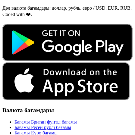
Дәл валюта бағамдары: доллар, рубль, евро / USD, EUR, RUB.
Coded with ❤️.
Валюта бағамдары
Бағамы Британ фунты бағамы
Бағамы Ресей рублі бағамы
Бағамы Еуро бағамы