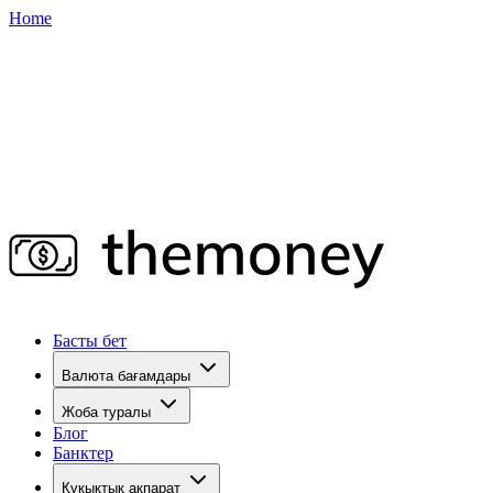
Home
Басты бет
Валюта бағамдары
Жоба туралы
Блог
Банктер
Құқықтық ақпарат