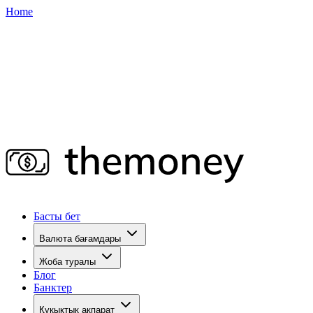
Home
Басты бет
Валюта бағамдары
Жоба туралы
Блог
Банктер
Құқықтық ақпарат