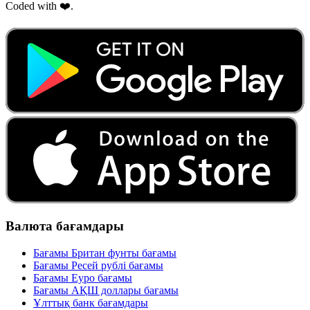
Coded with ❤️.
Валюта бағамдары
Бағамы Британ фунты бағамы
Бағамы Ресей рублі бағамы
Бағамы Еуро бағамы
Бағамы АҚШ доллары бағамы
Ұлттық банк бағамдары