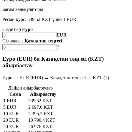
Бағам калькуляторы
Ресми курс: 539,52 KZT үшін 1 EUR
Сізде бар
Еуро
EUR
Сіз аласыз
Қазақстан теңгесі
₸
Еуро (EUR) ба Қазақстан теңгесі (KZT)
айырбастау
Еуро — EUR (EUR) → Қазақстан теңгесі — KZT (₸)
Дайын айырбастаулар
Сома
Айырбастау
1 EUR
539,52 KZT
5 EUR
2 697,6 KZT
10 EUR
5 395,2 KZT
20 EUR
10 790,4 KZT
50 EUR
26 976 KZT