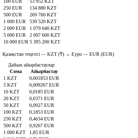
100 EUR
53 952 KZT
250 EUR
134 880 KZT
500 EUR
269 760 KZT
1 000 EUR
539 520 KZT
2 000 EUR
1 079 040 KZT
5 000 EUR
2 697 600 KZT
10 000 EUR
5 395 200 KZT
Қазақстан теңгесі — KZT (₸) → Еуро — EUR (EUR)
Дайын айырбастаулар
Сома
Айырбастау
1 KZT
0,001853 EUR
5 KZT
0,009267 EUR
10 KZT
0,0185 EUR
20 KZT
0,0371 EUR
50 KZT
0,0927 EUR
100 KZT
0,1853 EUR
250 KZT
0,4634 EUR
500 KZT
0,9267 EUR
1 000 KZT
1,85 EUR