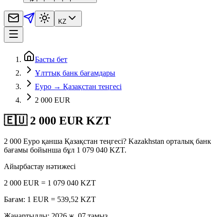
KZ
Басты бет
Ұлттық банк бағамдары
Еуро → Қазақстан теңгесі
2 000 EUR
🇪🇺 2 000 EUR KZT
2 000 Еуро қанша Қазақстан теңгесі? Kazakhstan орталық банк
бағамы бойынша бұл 1 079 040 KZT.
Айырбастау нәтижесі
2 000 EUR = 1 079 040 KZT
Бағам: 1 EUR = 539,52 KZT
Жаңартылды
:
2026 ж. 07 тамыз