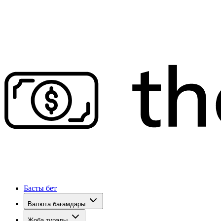
Басты бет
Валюта бағамдары
Жоба туралы