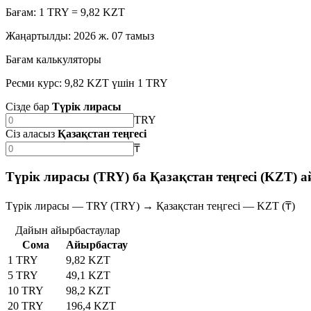
Бағам: 1 TRY = 9,82 KZT
Жаңартылды
:
2026 ж. 07 тамыз
Бағам калькуляторы
Ресми курс: 9,82 KZT үшін 1 TRY
Сізде бар
Түрік лирасы
TRY
Сіз аласыз
Қазақстан теңгесі
₸
Түрік лирасы (TRY) ба Қазақстан теңгесі (KZT) 
Түрік лирасы — TRY (TRY) → Қазақстан теңгесі — KZT (₸)
Дайын айырбастаулар
Сома
Айырбастау
1 TRY
9,82 KZT
5 TRY
49,1 KZT
10 TRY
98,2 KZT
20 TRY
196,4 KZT