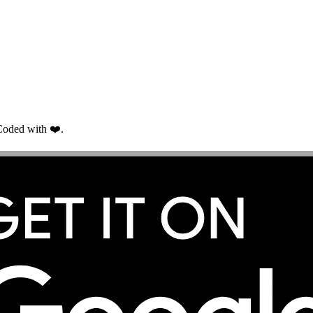
oded with ❤️.