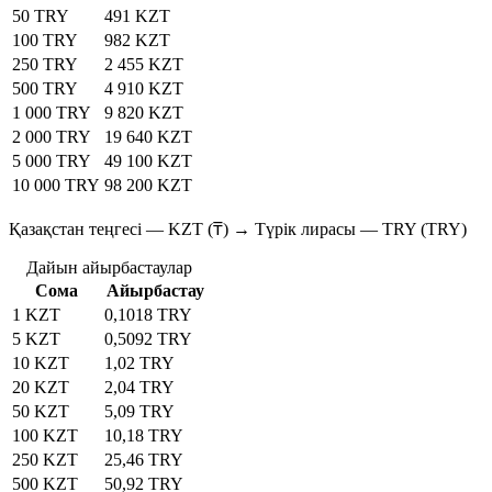
50 TRY
491 KZT
100 TRY
982 KZT
250 TRY
2 455 KZT
500 TRY
4 910 KZT
1 000 TRY
9 820 KZT
2 000 TRY
19 640 KZT
5 000 TRY
49 100 KZT
10 000 TRY
98 200 KZT
Қазақстан теңгесі — KZT (₸) → Түрік лирасы — TRY (TRY)
Дайын айырбастаулар
Сома
Айырбастау
1 KZT
0,1018 TRY
5 KZT
0,5092 TRY
10 KZT
1,02 TRY
20 KZT
2,04 TRY
50 KZT
5,09 TRY
100 KZT
10,18 TRY
250 KZT
25,46 TRY
500 KZT
50,92 TRY