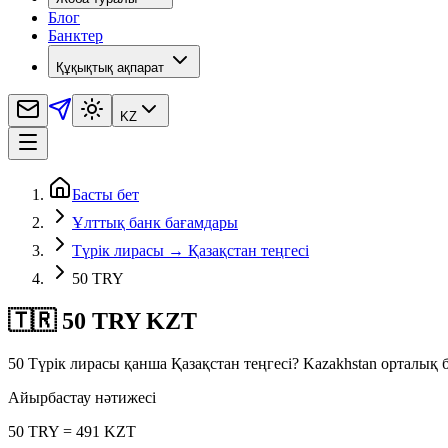
Блог
Банктер
Құқықтық ақпарат
KZ
Басты бет
Ұлттық банк бағамдары
Түрік лирасы → Қазақстан теңгесі
50 TRY
🇹🇷 50 TRY KZT
50 Түрік лирасы қанша Қазақстан теңгесі? Kazakhstan орталық
Айырбастау нәтижесі
50 TRY = 491 KZT