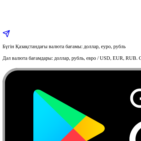
Бүгін Қазақстандағы валюта бағамы: доллар, еуро, рубль
Дәл валюта бағамдары: доллар, рубль, евро / USD, EUR, RUB. C