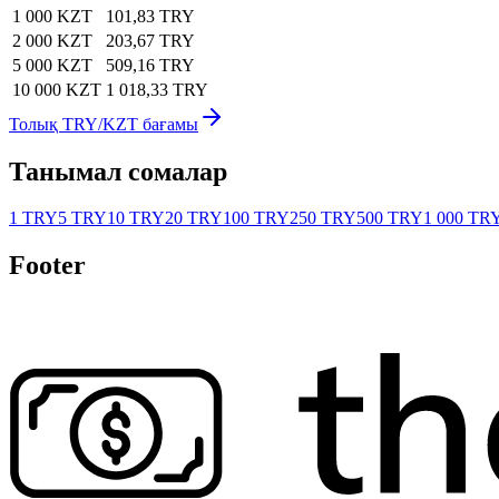
1 000 KZT
101,83 TRY
2 000 KZT
203,67 TRY
5 000 KZT
509,16 TRY
10 000 KZT
1 018,33 TRY
Толық TRY/KZT бағамы
Танымал сомалар
1 TRY
5 TRY
10 TRY
20 TRY
100 TRY
250 TRY
500 TRY
1 000 TR
Footer