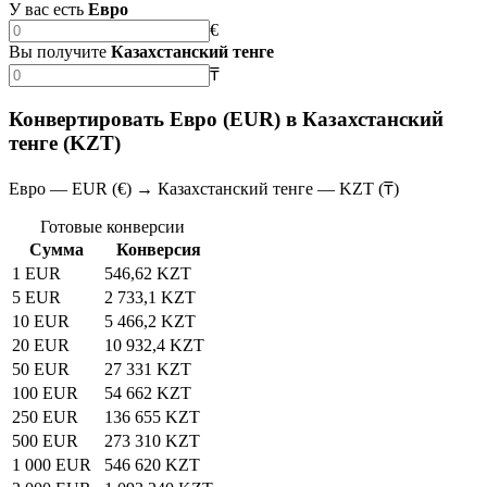
У вас есть
Евро
€
Вы получите
Казахстанский тенге
₸
Конвертировать Евро (EUR) в Казахстанский
тенге (KZT)
Евро — EUR (€) → Казахстанский тенге — KZT (₸)
Готовые конверсии
Сумма
Конверсия
1 EUR
546,62 KZT
5 EUR
2 733,1 KZT
10 EUR
5 466,2 KZT
20 EUR
10 932,4 KZT
50 EUR
27 331 KZT
100 EUR
54 662 KZT
250 EUR
136 655 KZT
500 EUR
273 310 KZT
1 000 EUR
546 620 KZT