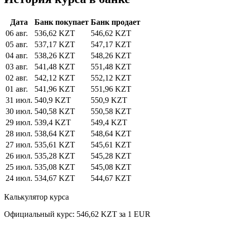
Дата
Банк покупает
Банк продает
06 авг.
536,62 KZT
546,62 KZT
05 авг.
537,17 KZT
547,17 KZT
04 авг.
538,26 KZT
548,26 KZT
03 авг.
541,48 KZT
551,48 KZT
02 авг.
542,12 KZT
552,12 KZT
01 авг.
541,96 KZT
551,96 KZT
31 июл.
540,9 KZT
550,9 KZT
30 июл.
540,58 KZT
550,58 KZT
29 июл.
539,4 KZT
549,4 KZT
28 июл.
538,64 KZT
548,64 KZT
27 июл.
535,61 KZT
545,61 KZT
26 июл.
535,28 KZT
545,28 KZT
25 июл.
535,08 KZT
545,08 KZT
24 июл.
534,67 KZT
544,67 KZT
Калькулятор курса
Официальный курс: 546,62 KZT за 1 EUR