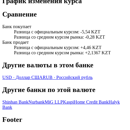
График изменения курса
Сравнение
Банк покупает
Разница с официальным курсом
:
-5,54 KZT
Разница со средним курсом рынка
:
-0,28 KZT
Банк продает
Разница с официальным курсом
:
+4,46 KZT
Разница со средним курсом рынка
:
+2,1367 KZT
Другие валюты в этом банке
USD
·
Доллар США
RUB
·
Российский рубль
Другие банки по этой валюте
Shinhan Bank
Nurbank
MiG LLP
Kaspi
Home Credit Bank
Halyk
Bank
Footer