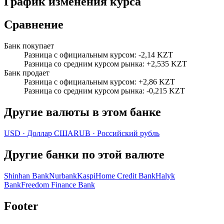
График изменения курса
Сравнение
Банк покупает
Разница с официальным курсом
:
-2,14 KZT
Разница со средним курсом рынка
:
+2,535 KZT
Банк продает
Разница с официальным курсом
:
+2,86 KZT
Разница со средним курсом рынка
:
-0,215 KZT
Другие валюты в этом банке
USD
·
Доллар США
RUB
·
Российский рубль
Другие банки по этой валюте
Shinhan Bank
Nurbank
Kaspi
Home Credit Bank
Halyk
Bank
Freedom Finance Bank
Footer