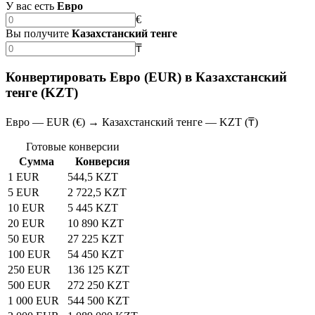
У вас есть
Евро
€
Вы получите
Казахстанский тенге
₸
Конвертировать Евро (EUR) в Казахстанский
тенге (KZT)
Евро — EUR (€) → Казахстанский тенге — KZT (₸)
Готовые конверсии
Сумма
Конверсия
1 EUR
544,5 KZT
5 EUR
2 722,5 KZT
10 EUR
5 445 KZT
20 EUR
10 890 KZT
50 EUR
27 225 KZT
100 EUR
54 450 KZT
250 EUR
136 125 KZT
500 EUR
272 250 KZT
1 000 EUR
544 500 KZT