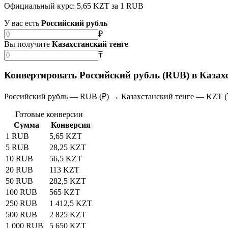
Официальный курс: 5,65 KZT за 1 RUB
У вас есть
Российский рубль
₽
Вы получите
Казахстанский тенге
₸
Конвертировать Российский рубль (RUB) в Казах
Российский рубль — RUB (₽) → Казахстанский тенге — KZT (
Готовые конверсии
Сумма
Конверсия
1 RUB
5,65 KZT
5 RUB
28,25 KZT
10 RUB
56,5 KZT
20 RUB
113 KZT
50 RUB
282,5 KZT
100 RUB
565 KZT
250 RUB
1 412,5 KZT
500 RUB
2 825 KZT
1 000 RUB
5 650 KZT