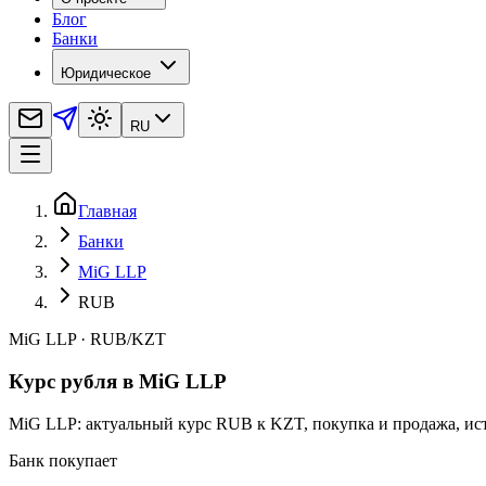
Блог
Банки
Юридическое
RU
Главная
Банки
MiG LLP
RUB
MiG LLP
·
RUB
/
KZT
Курс рубля в MiG LLP
MiG LLP: актуальный курс RUB к KZT, покупка и продажа, ис
Банк покупает