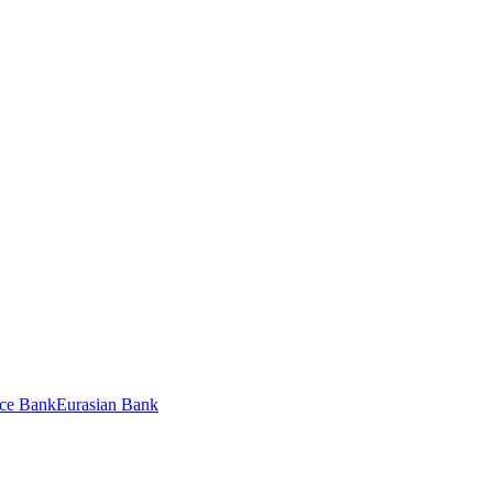
ce Bank
Eurasian Bank