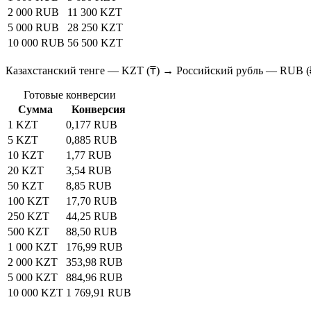
2 000 RUB
11 300 KZT
5 000 RUB
28 250 KZT
10 000 RUB
56 500 KZT
Казахстанский тенге — KZT (₸) → Российский рубль — RUB (
Готовые конверсии
Сумма
Конверсия
1 KZT
0,177 RUB
5 KZT
0,885 RUB
10 KZT
1,77 RUB
20 KZT
3,54 RUB
50 KZT
8,85 RUB
100 KZT
17,70 RUB
250 KZT
44,25 RUB
500 KZT
88,50 RUB
1 000 KZT
176,99 RUB
2 000 KZT
353,98 RUB
5 000 KZT
884,96 RUB
10 000 KZT
1 769,91 RUB