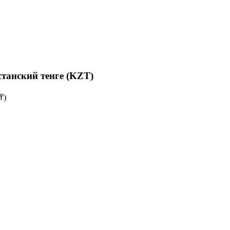
станский тенге (KZT)
₸)