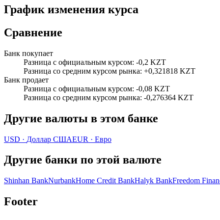
График изменения курса
Сравнение
Банк покупает
Разница с официальным курсом
:
-0,2 KZT
Разница со средним курсом рынка
:
+0,321818 KZT
Банк продает
Разница с официальным курсом
:
-0,08 KZT
Разница со средним курсом рынка
:
-0,276364 KZT
Другие валюты в этом банке
USD
·
Доллар США
EUR
·
Евро
Другие банки по этой валюте
Shinhan Bank
Nurbank
Home Credit Bank
Halyk Bank
Freedom Finan
Footer