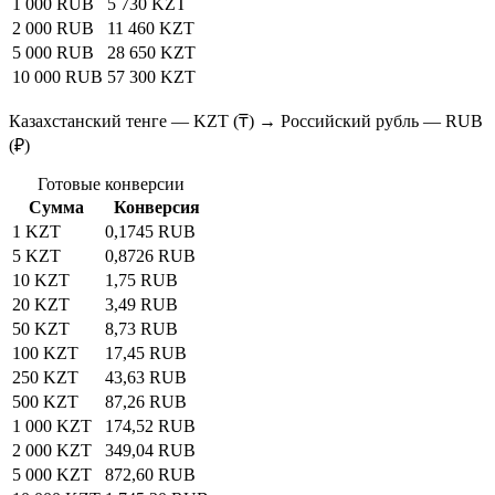
1 000 RUB
5 730 KZT
2 000 RUB
11 460 KZT
5 000 RUB
28 650 KZT
10 000 RUB
57 300 KZT
Казахстанский тенге — KZT (₸) → Российский рубль — RUB
(₽)
Готовые конверсии
Сумма
Конверсия
1 KZT
0,1745 RUB
5 KZT
0,8726 RUB
10 KZT
1,75 RUB
20 KZT
3,49 RUB
50 KZT
8,73 RUB
100 KZT
17,45 RUB
250 KZT
43,63 RUB
500 KZT
87,26 RUB
1 000 KZT
174,52 RUB
2 000 KZT
349,04 RUB
5 000 KZT
872,60 RUB