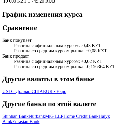
10 000 KZT
1 745,20 RUB
График изменения курса
Сравнение
Банк покупает
Разница с официальным курсом
:
-0,48 KZT
Разница со средним курсом рынка
:
+0,08 KZT
Банк продает
Разница с официальным курсом
:
+0,02 KZT
Разница со средним курсом рынка
:
-0,156364 KZT
Другие валюты в этом банке
USD
·
Доллар США
EUR
·
Евро
Другие банки по этой валюте
Shinhan Bank
Nurbank
MiG LLP
Home Credit Bank
Halyk
Bank
Eurasian Bank