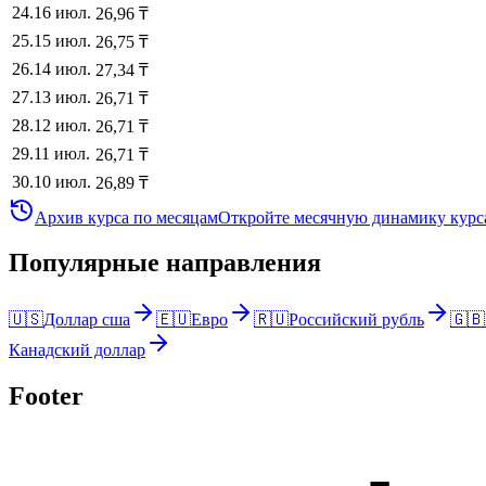
24
.
16 июл.
26,96
₸
25
.
15 июл.
26,75
₸
26
.
14 июл.
27,34
₸
27
.
13 июл.
26,71
₸
28
.
12 июл.
26,71
₸
29
.
11 июл.
26,71
₸
30
.
10 июл.
26,89
₸
Архив курса по месяцам
Откройте месячную динамику курса
Популярные направления
🇺🇸
Доллар сша
🇪🇺
Евро
🇷🇺
Российский рубль
🇬🇧
Канадский доллар
Footer