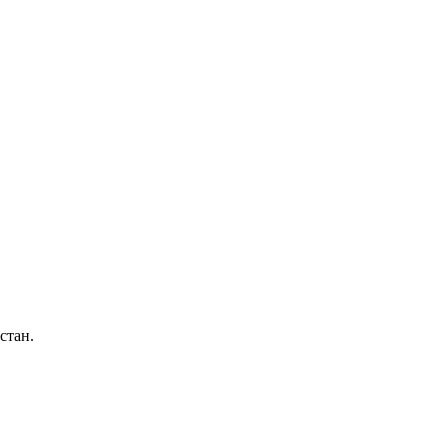
е
стан.