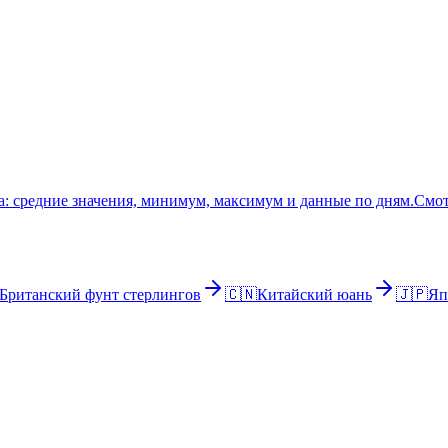
: средние значения, минимум, максимум и данные по дням.
Смот
Британский фунт стерлингов
🇨🇳
Китайский юань
🇯🇵
Яп