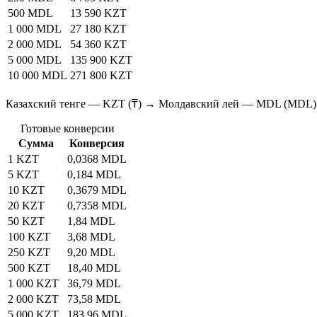
500 MDL
13 590 KZT
1 000 MDL
27 180 KZT
2 000 MDL
54 360 KZT
5 000 MDL
135 900 KZT
10 000 MDL
271 800 KZT
Казахский тенге — KZT (₸) → Молдавский лей — MDL (MDL)
Готовые конверсии
Сумма
Конверсия
1 KZT
0,0368 MDL
5 KZT
0,184 MDL
10 KZT
0,3679 MDL
20 KZT
0,7358 MDL
50 KZT
1,84 MDL
100 KZT
3,68 MDL
250 KZT
9,20 MDL
500 KZT
18,40 MDL
1 000 KZT
36,79 MDL
2 000 KZT
73,58 MDL
5 000 KZT
183,96 MDL