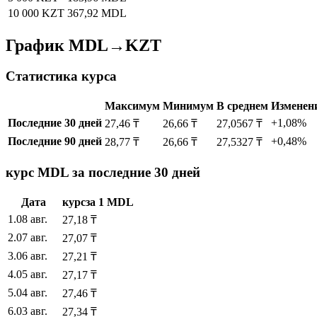
10 000 KZT
367,92 MDL
График MDL→KZT
Статистика курса
Максимум
Минимум
В среднем
Изменен
Последние 30 дней
+1,08%
27,46 ₸
26,66 ₸
27,0567 ₸
Последние 90 дней
+0,48%
28,77 ₸
26,66 ₸
27,5327 ₸
курс MDL за последние 30 дней
Дата
курс
за
1
MDL
1
.
08 авг.
27,18
₸
2
.
07 авг.
27,07
₸
3
.
06 авг.
27,21
₸
4
.
05 авг.
27,17
₸
5
.
04 авг.
27,46
₸
6
.
03 авг.
27,34
₸