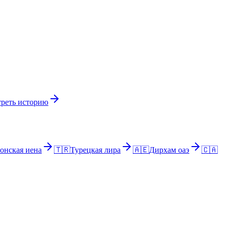
реть историю
онская иена
🇹🇷
Турецкая лира
🇦🇪
Дирхам оаэ
🇨🇦