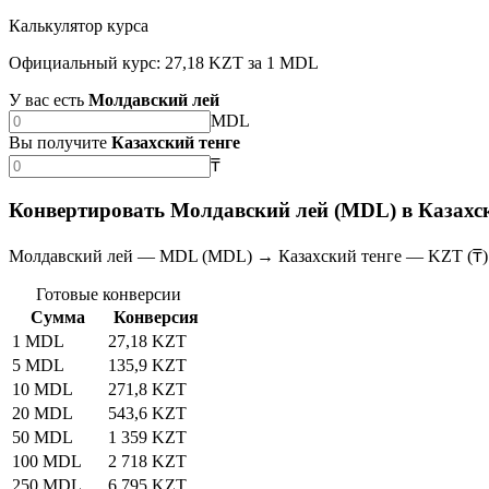
Калькулятор курса
Официальный курс: 27,18 KZT за 1 MDL
У вас есть
Молдавский лей
MDL
Вы получите
Казахский тенге
₸
Конвертировать Молдавский лей (MDL) в Казахск
Молдавский лей — MDL (MDL) → Казахский тенге — KZT (₸)
Готовые конверсии
Сумма
Конверсия
1 MDL
27,18 KZT
5 MDL
135,9 KZT
10 MDL
271,8 KZT
20 MDL
543,6 KZT
50 MDL
1 359 KZT
100 MDL
2 718 KZT
250 MDL
6 795 KZT