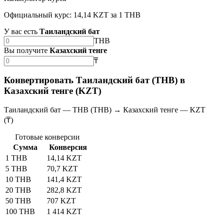
Официальный курс: 14,14 KZT за 1 THB
У вас есть
Таиландский бат
THB
Вы получите
Казахский тенге
₸
Конвертировать Таиландский бат (THB) в
Казахский тенге (KZT)
Таиландский бат — THB (THB) → Казахский тенге — KZT
(₸)
Готовые конверсии
Сумма
Конверсия
1 THB
14,14 KZT
5 THB
70,7 KZT
10 THB
141,4 KZT
20 THB
282,8 KZT
50 THB
707 KZT
100 THB
1 414 KZT