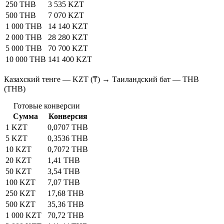
250 THB
3 535 KZT
500 THB
7 070 KZT
1 000 THB
14 140 KZT
2 000 THB
28 280 KZT
5 000 THB
70 700 KZT
10 000 THB
141 400 KZT
Казахский тенге — KZT (₸) → Таиландский бат — THB
(THB)
Готовые конверсии
Сумма
Конверсия
1 KZT
0,0707 THB
5 KZT
0,3536 THB
10 KZT
0,7072 THB
20 KZT
1,41 THB
50 KZT
3,54 THB
100 KZT
7,07 THB
250 KZT
17,68 THB
500 KZT
35,36 THB
1 000 KZT
70,72 THB