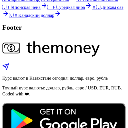
🇯🇵
Японская иена
🇹🇷
Турецкая лира
🇦🇪
Дирхам оаэ
🇨🇦
Канадский доллар
Footer
Курс валют в Казахстане сегодня: доллар, евро, рубль
Точный курс валюты: доллар, рубль, евро / USD, EUR, RUB.
Coded with ❤️.