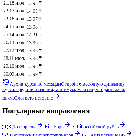
21
.
18 июл.
13,98
₸
22
.
17 июл.
14,08
₸
23
.
16 июл.
13,97
₸
24
.
15 июл.
13,98
₸
25
.
14 июл.
14,31
₸
26
.
13 июл.
13,96
₸
27
.
12 июл.
13,96
₸
28
.
11 июл.
13,96
₸
29
.
10 июл.
13,98
₸
30
.
09 июл.
13,99
₸
Архив курса по месяцам
Откройте месячную динамику
курса: средние значения, минимум, максимум и данные по
дням.
Смотреть историю
Популярные направления
🇺🇸
Доллар сша
🇪🇺
Евро
🇷🇺
Российский рубль
🇬🇧
Британский фунт стерлингов
🇨🇳
Китайский юань