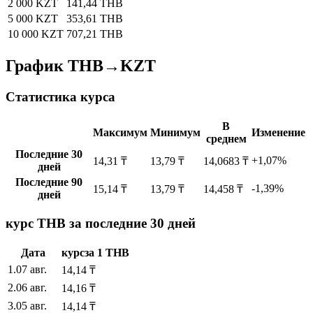
2 000 KZT
141,44 THB
5 000 KZT
353,61 THB
10 000 KZT
707,21 THB
График THB→KZT
Статистика курса
В
Максимум
Минимум
Изменение
среднем
Последние 30
+1,07%
14,31 ₸
13,79 ₸
14,0683 ₸
дней
Последние 90
-1,39%
15,14 ₸
13,79 ₸
14,458 ₸
дней
курс THB за последние 30 дней
Дата
курс
за
1
THB
1
.
07 авг.
14,14
₸
2
.
06 авг.
14,16
₸
3
.
05 авг.
14,14
₸