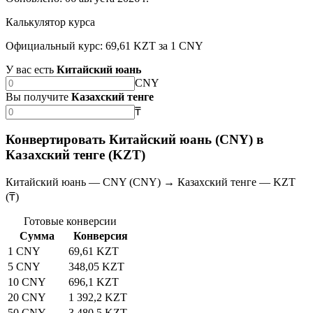
Калькулятор курса
Официальный курс: 69,61 KZT за 1 CNY
У вас есть
Китайский юань
CNY
Вы получите
Казахский тенге
₸
Конвертировать Китайский юань (CNY) в
Казахский тенге (KZT)
Китайский юань — CNY (CNY) → Казахский тенге — KZT
(₸)
Готовые конверсии
Сумма
Конверсия
1 CNY
69,61 KZT
5 CNY
348,05 KZT
10 CNY
696,1 KZT
20 CNY
1 392,2 KZT
50 CNY
3 480,5 KZT