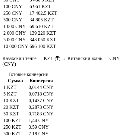
100 CNY
6 961 KZT
250 CNY
17 402,5 KZT
500 CNY
34 805 KZT
1 000 CNY
69 610 KZT
2 000 CNY
139 220 KZT
5 000 CNY
348 050 KZT
10 000 CNY
696 100 KZT
Казахский тенге — KZT (₸) → Китайский юань — CNY
(CNY)
Готовые конверсии
Сумма
Конверсия
1 KZT
0,0144 CNY
5 KZT
0,0718 CNY
10 KZT
0,1437 CNY
20 KZT
0,2873 CNY
50 KZT
0,7183 CNY
100 KZT
1,44 CNY
250 KZT
3,59 CNY
500 KZT
7,18 CNY