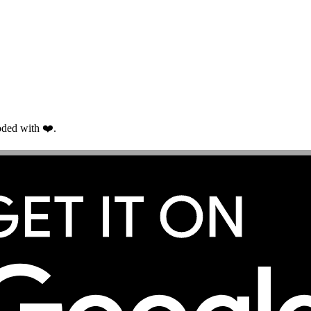
ded with ❤️.