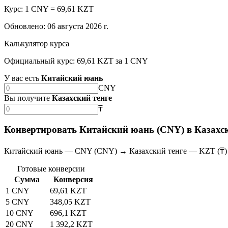
Курс: 1 CNY = 69,61 KZT
Обновлено
:
06 августа 2026 г.
Калькулятор курса
Официальный курс: 69,61 KZT за 1 CNY
У вас есть
Китайский юань
CNY
Вы получите
Казахский тенге
₸
Конвертировать Китайский юань (CNY) в Казахск
Китайский юань — CNY (CNY) → Казахский тенге — KZT (₸)
Готовые конверсии
Сумма
Конверсия
1 CNY
69,61 KZT
5 CNY
348,05 KZT
10 CNY
696,1 KZT
20 CNY
1 392,2 KZT