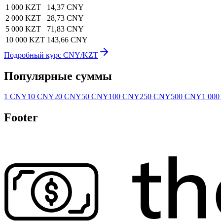
1 000 KZT
14,37 CNY
2 000 KZT
28,73 CNY
5 000 KZT
71,83 CNY
10 000 KZT
143,66 CNY
Подробный курс CNY/KZT
Популярные суммы
1 CNY
10 CNY
20 CNY
50 CNY
100 CNY
250 CNY
500 CNY
1 00
Footer