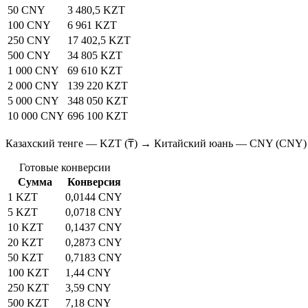
50 CNY
3 480,5 KZT
100 CNY
6 961 KZT
250 CNY
17 402,5 KZT
500 CNY
34 805 KZT
1 000 CNY
69 610 KZT
2 000 CNY
139 220 KZT
5 000 CNY
348 050 KZT
10 000 CNY
696 100 KZT
Казахский тенге — KZT (₸) → Китайский юань — CNY (CNY)
Готовые конверсии
Сумма
Конверсия
1 KZT
0,0144 CNY
5 KZT
0,0718 CNY
10 KZT
0,1437 CNY
20 KZT
0,2873 CNY
50 KZT
0,7183 CNY
100 KZT
1,44 CNY
250 KZT
3,59 CNY
500 KZT
7,18 CNY