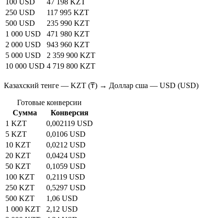
100 USD
47 198 KZT
250 USD
117 995 KZT
500 USD
235 990 KZT
1 000 USD
471 980 KZT
2 000 USD
943 960 KZT
5 000 USD
2 359 900 KZT
10 000 USD
4 719 800 KZT
Казахский тенге — KZT (₸) → Доллар сша — USD (USD)
Готовые конверсии
Сумма
Конверсия
1 KZT
0,002119 USD
5 KZT
0,0106 USD
10 KZT
0,0212 USD
20 KZT
0,0424 USD
50 KZT
0,1059 USD
100 KZT
0,2119 USD
250 KZT
0,5297 USD
500 KZT
1,06 USD
1 000 KZT
2,12 USD