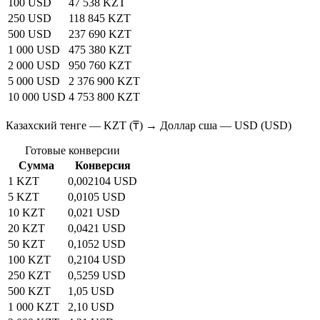
100 USD
47 538 KZT
250 USD
118 845 KZT
500 USD
237 690 KZT
1 000 USD
475 380 KZT
2 000 USD
950 760 KZT
5 000 USD
2 376 900 KZT
10 000 USD
4 753 800 KZT
Казахский тенге — KZT (₸) → Доллар сша — USD (USD)
Готовые конверсии
Сумма
Конверсия
1 KZT
0,002104 USD
5 KZT
0,0105 USD
10 KZT
0,021 USD
20 KZT
0,0421 USD
50 KZT
0,1052 USD
100 KZT
0,2104 USD
250 KZT
0,5259 USD
500 KZT
1,05 USD
1 000 KZT
2,10 USD