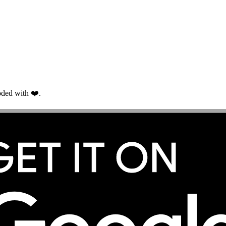
ded with ❤️.