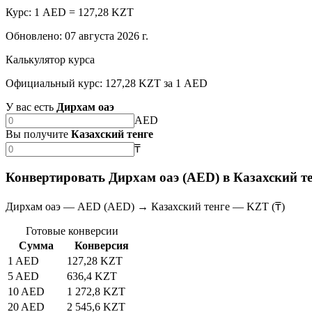
Курс: 1 AED = 127,28 KZT
Обновлено
:
07 августа 2026 г.
Калькулятор курса
Официальный курс: 127,28 KZT за 1 AED
У вас есть
Дирхам оаэ
AED
Вы получите
Казахский тенге
₸
Конвертировать Дирхам оаэ (AED) в Казахский т
Дирхам оаэ — AED (AED) → Казахский тенге — KZT (₸)
Готовые конверсии
Сумма
Конверсия
1 AED
127,28 KZT
5 AED
636,4 KZT
10 AED
1 272,8 KZT
20 AED
2 545,6 KZT