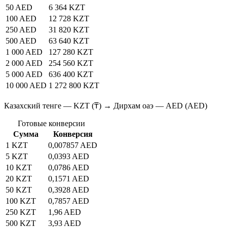
50 AED
6 364 KZT
100 AED
12 728 KZT
250 AED
31 820 KZT
500 AED
63 640 KZT
1 000 AED
127 280 KZT
2 000 AED
254 560 KZT
5 000 AED
636 400 KZT
10 000 AED
1 272 800 KZT
Казахский тенге — KZT (₸) → Дирхам оаэ — AED (AED)
Готовые конверсии
Сумма
Конверсия
1 KZT
0,007857 AED
5 KZT
0,0393 AED
10 KZT
0,0786 AED
20 KZT
0,1571 AED
50 KZT
0,3928 AED
100 KZT
0,7857 AED
250 KZT
1,96 AED
500 KZT
3,93 AED