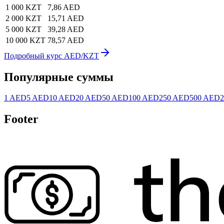
1 000 KZT
7,86 AED
2 000 KZT
15,71 AED
5 000 KZT
39,28 AED
10 000 KZT
78,57 AED
Подробный курс AED/KZT
Популярные суммы
1 AED
5 AED
10 AED
20 AED
50 AED
100 AED
250 AED
500 AED
Footer