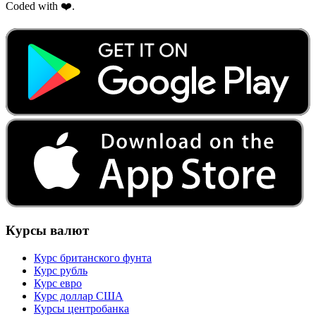
Coded with ❤️.
Курсы валют
Курс британского фунта
Курс рубль
Курс евро
Курс доллар США
Курсы центробанка