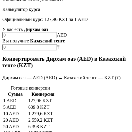
Калькулятор курса
Официальный курс: 127,96 KZT за 1 AED
У вас есть
Дирхам оаэ
AED
Вы получите
Казахский тенге
₸
Конвертировать Дирхам оаэ (AED) в Казахский
тенге (KZT)
Дирхам оаэ — AED (AED) → Казахский тенге — KZT (₸)
Готовые конверсии
Сумма
Конверсия
1 AED
127,96 KZT
5 AED
639,8 KZT
10 AED
1 279,6 KZT
20 AED
2 559,2 KZT
50 AED
6 398 KZT