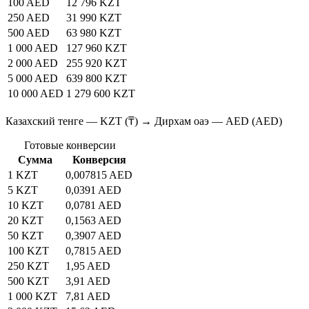
100 AED
12 796 KZT
250 AED
31 990 KZT
500 AED
63 980 KZT
1 000 AED
127 960 KZT
2 000 AED
255 920 KZT
5 000 AED
639 800 KZT
10 000 AED
1 279 600 KZT
Казахский тенге — KZT (₸) → Дирхам оаэ — AED (AED)
Готовые конверсии
Сумма
Конверсия
1 KZT
0,007815 AED
5 KZT
0,0391 AED
10 KZT
0,0781 AED
20 KZT
0,1563 AED
50 KZT
0,3907 AED
100 KZT
0,7815 AED
250 KZT
1,95 AED
500 KZT
3,91 AED
1 000 KZT
7,81 AED