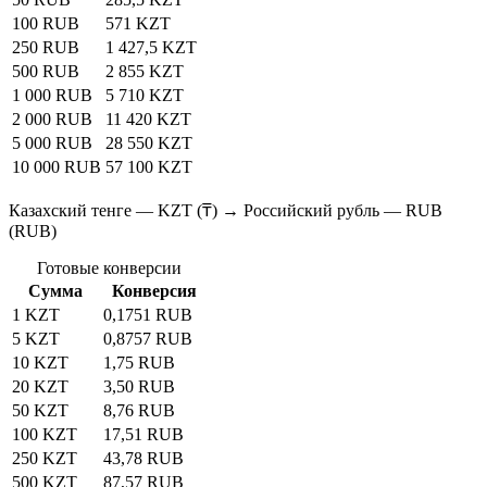
100 RUB
571 KZT
250 RUB
1 427,5 KZT
500 RUB
2 855 KZT
1 000 RUB
5 710 KZT
2 000 RUB
11 420 KZT
5 000 RUB
28 550 KZT
10 000 RUB
57 100 KZT
Казахский тенге — KZT (₸) → Российский рубль — RUB
(RUB)
Готовые конверсии
Сумма
Конверсия
1 KZT
0,1751 RUB
5 KZT
0,8757 RUB
10 KZT
1,75 RUB
20 KZT
3,50 RUB
50 KZT
8,76 RUB
100 KZT
17,51 RUB
250 KZT
43,78 RUB
500 KZT
87,57 RUB