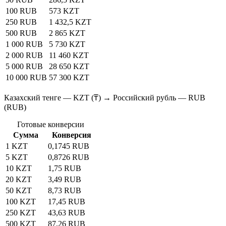
100 RUB
573 KZT
250 RUB
1 432,5 KZT
500 RUB
2 865 KZT
1 000 RUB
5 730 KZT
2 000 RUB
11 460 KZT
5 000 RUB
28 650 KZT
10 000 RUB
57 300 KZT
Казахский тенге — KZT (₸) → Российский рубль — RUB
(RUB)
Готовые конверсии
Сумма
Конверсия
1 KZT
0,1745 RUB
5 KZT
0,8726 RUB
10 KZT
1,75 RUB
20 KZT
3,49 RUB
50 KZT
8,73 RUB
100 KZT
17,45 RUB
250 KZT
43,63 RUB
500 KZT
87,26 RUB