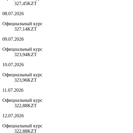
327,45
KZT
08.07.2026
Официальный курс
327,14
KZT
09.07.2026
Официальный курс
323,94
KZT
10.07.2026
Официальный курс
323,96
KZT
11.07.2026
Официальный курс
322,88
KZT
12.07.2026
Официальный курс
322,88
KZT