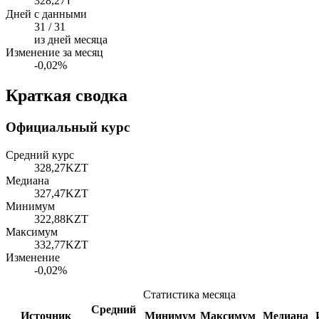
328,27
₸
Дней с данными
31 / 31
из дней месяца
Изменение за месяц
-0,02%
Краткая сводка
Официальный курс
Средний курс
328,27
KZT
Медиана
327,47
KZT
Минимум
322,88
KZT
Максимум
332,77
KZT
Изменение
-0,02%
Статистика месяца
Средний
Источник
Минимум
Максимум
Медиана