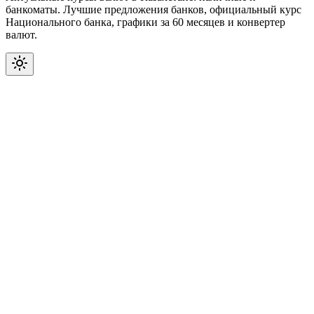
банкоматы. Лучшие предложения банков, официальный курс
Национального банка, графики за 60 месяцев и конвертер
валют.