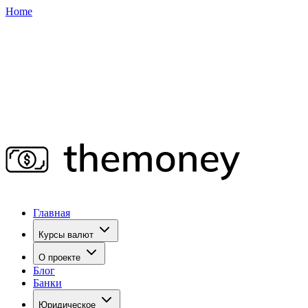
Home
Главная
Курсы валют
О проекте
Блог
Банки
Юридическое