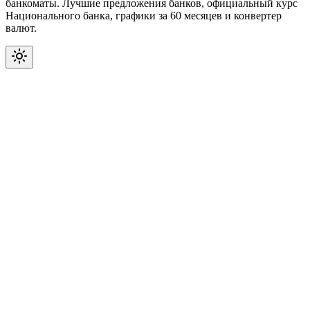
банкоматы. Лучшие предложения банков, официальный курс
Национального банка, графики за 60 месяцев и конвертер
валют.