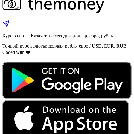
Курс валют в Казахстане сегодня: доллар, евро, рубль
Точный курс валюты: доллар, рубль, евро / USD, EUR, RUB.
Coded with ❤️.