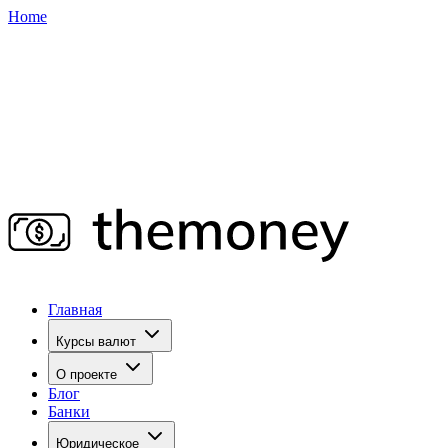
Home
Главная
Курсы валют
О проекте
Блог
Банки
Юридическое