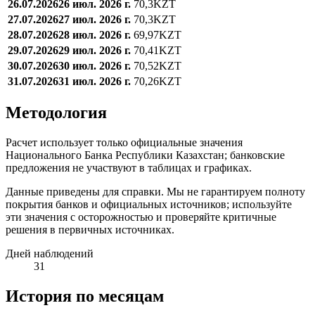
26.07.2026
26 июл. 2026 г.
70,3
KZT
27.07.2026
27 июл. 2026 г.
70,3
KZT
28.07.2026
28 июл. 2026 г.
69,97
KZT
29.07.2026
29 июл. 2026 г.
70,41
KZT
30.07.2026
30 июл. 2026 г.
70,52
KZT
31.07.2026
31 июл. 2026 г.
70,26
KZT
Методология
Расчет использует только официальные значения
Национального Банка Республики Казахстан; банковские
предложения не участвуют в таблицах и графиках.
Данные приведены для справки. Мы не гарантируем полноту
покрытия банков и официальных источников; используйте
эти значения с осторожностью и проверяйте критичные
решения в первичных источниках.
Дней наблюдений
31
История по месяцам