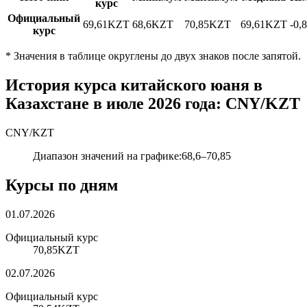
курс
Официальный
69,61
KZT
68,6
KZT
70,85
KZT
69,61
KZT
-0,
курс
*
Значения в таблице округлены до двух знаков после запятой.
История курса китайского юаня в
Казахстане в июле 2026 года: CNY/KZT
CNY
/
KZT
Диапазон значений на графике
:
68,6
–
70,85
Курсы по дням
01.07.2026
Официальный курс
70,85
KZT
02.07.2026
Официальный курс