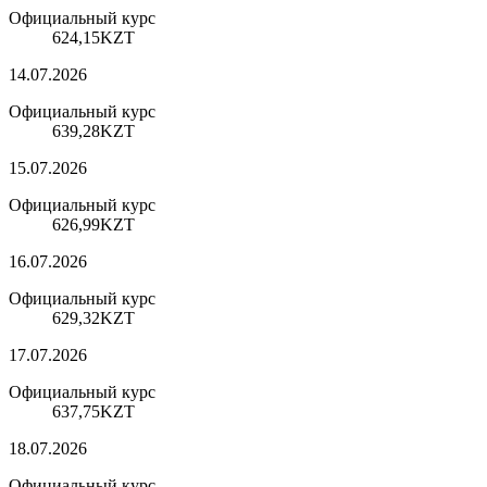
Официальный курс
624,15
KZT
14.07.2026
Официальный курс
639,28
KZT
15.07.2026
Официальный курс
626,99
KZT
16.07.2026
Официальный курс
629,32
KZT
17.07.2026
Официальный курс
637,75
KZT
18.07.2026
Официальный курс