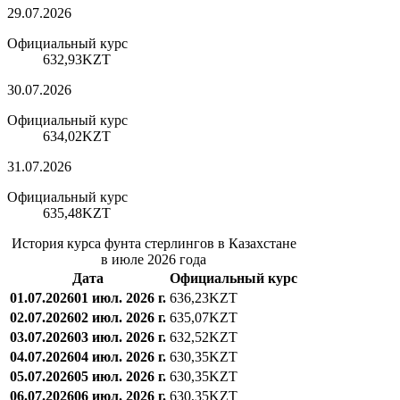
29.07.2026
Официальный курс
632,93
KZT
30.07.2026
Официальный курс
634,02
KZT
31.07.2026
Официальный курс
635,48
KZT
История курса фунта стерлингов в Казахстане
в июле 2026 года
Дата
Официальный курс
01.07.2026
01 июл. 2026 г.
636,23
KZT
02.07.2026
02 июл. 2026 г.
635,07
KZT
03.07.2026
03 июл. 2026 г.
632,52
KZT
04.07.2026
04 июл. 2026 г.
630,35
KZT
05.07.2026
05 июл. 2026 г.
630,35
KZT
06.07.2026
06 июл. 2026 г.
630,35
KZT