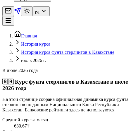
RU
Главная
История курса
История курса фунта стерлингов в Казахстане
июль 2026 г.
В июле 2026 года
🇬🇧
Курс фунта стерлингов в Казахстане в июле
2026 года
На этой странице собрана официальная динамика курса фунта
стерлингов по данным Национального Банка Республики
Казахстан. Банковские рейтинги здесь не используются.
Средний курс за месяц
630,67
₸