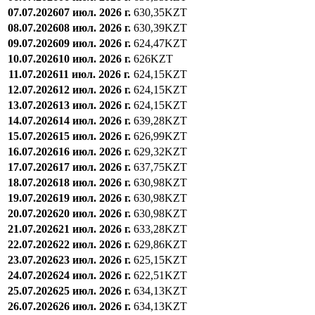
07.07.2026
07 июл. 2026 г.
630,35
KZT
08.07.2026
08 июл. 2026 г.
630,39
KZT
09.07.2026
09 июл. 2026 г.
624,47
KZT
10.07.2026
10 июл. 2026 г.
626
KZT
11.07.2026
11 июл. 2026 г.
624,15
KZT
12.07.2026
12 июл. 2026 г.
624,15
KZT
13.07.2026
13 июл. 2026 г.
624,15
KZT
14.07.2026
14 июл. 2026 г.
639,28
KZT
15.07.2026
15 июл. 2026 г.
626,99
KZT
16.07.2026
16 июл. 2026 г.
629,32
KZT
17.07.2026
17 июл. 2026 г.
637,75
KZT
18.07.2026
18 июл. 2026 г.
630,98
KZT
19.07.2026
19 июл. 2026 г.
630,98
KZT
20.07.2026
20 июл. 2026 г.
630,98
KZT
21.07.2026
21 июл. 2026 г.
633,28
KZT
22.07.2026
22 июл. 2026 г.
629,86
KZT
23.07.2026
23 июл. 2026 г.
625,15
KZT
24.07.2026
24 июл. 2026 г.
622,51
KZT
25.07.2026
25 июл. 2026 г.
634,13
KZT
26.07.2026
26 июл. 2026 г.
634,13
KZT