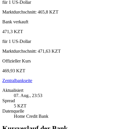
für
1
US‑Dollar
Marktdurchschnitt
:
465,8 KZT
Bank verkauft
471,3 KZT
für
1
US‑Dollar
Marktdurchschnitt
:
471,63 KZT
Offizieller Kurs
469,93 KZT
Zentralbankseite
Aktualisiert
07. Aug., 23:53
Spread
5 KZT
Datenquelle
Home Credit Bank
Kursverlauf der Bank