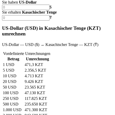
Sie haben
US‑Dollar
$
Sie erhalten
Kasachischer Tenge
₸
US‑Dollar (USD) in Kasachischer Tenge (KZT)
umrechnen
US‑Dollar — USD ($) → Kasachischer Tenge — KZT (₸)
Vordefinierte Umrechnungen
Betrag
Umrechnung
1 USD
471,3 KZT
5 USD
2.356,5 KZT
10 USD
4.713 KZT
20 USD
9.426 KZT
50 USD
23.565 KZT
100 USD
47.130 KZT
250 USD
117.825 KZT
500 USD
235.650 KZT
1.000 USD
471.300 KZT