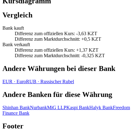
Kursdiagramm
Vergleich
Bank kauft
Differenz zum offiziellen Kurs
:
-3,63 KZT
Differenz zum Marktdurchschnitt
:
+0,5 KZT
Bank verkauft
Differenz zum offiziellen Kurs
:
+1,37 KZT
Differenz zum Marktdurchschnitt
:
-0,325 KZT
Andere Währungen bei dieser Bank
EUR
·
Euro
RUB
·
Russischer Rubel
Andere Banken für diese Währung
Shinhan Bank
Nurbank
MiG LLP
Kaspi Bank
Halyk Bank
Freedom
Finance Bank
Footer